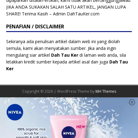
dipaparkan disalah-ertikan, kami tidak akan bertanggungjawab.
JIKA ANDA SUKAKAN SALAH SATU ARTIKEL, JANGAN LUPA
SHARE! Terima Kasih – Admin DahTauKer.com
PENAFIAN / DISCLAIMER
Sekiranya ada penulisan artikel dalam web ini yang diolah
semula, kami akan menyatakan sumber. Jika anda ingin
mengulang siar artikel
Dah Tau Ker
di laman web anda, sila
letakkan kredit sumber kepada artikel asal dan juga
Dah Tau
Ker
Copyright © 2026 | WordPress Theme by
MH Themes