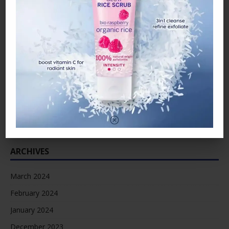
ARTIKEL TERKINI
15 tahun menyepi, Raja Farah belum ‘pencen’ berlakon
Jaga bapa sakit, wanita maut ketika tidur di dalam kereta
“Bayar RM600K atau diisytihar muflis”
ARCHIVES
March 2024
February 2024
January 2024
December 2023