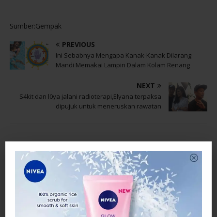
Sumber:Gempak
PREVIOUS
Ini Sebabnya Mengapa Kanak-Kanak Dilarang
Mandi Memakai Lampin Dalam Kolam Renang
NEXT
S4kit dan l0ya jalani radioterapi,Elyana terpaksa
dipujuk untuk meneruskan rawatan