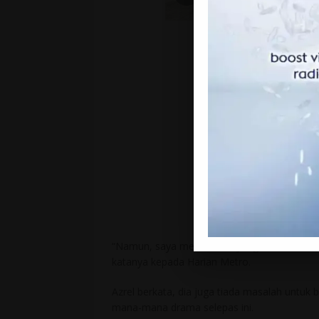
“Namun, saya melihat ada yang tidak kena d
katanya kepada Harian Metro.
Azrel berkata, dia juga tiada masalah untuk
mana-mana drama selepas ini.