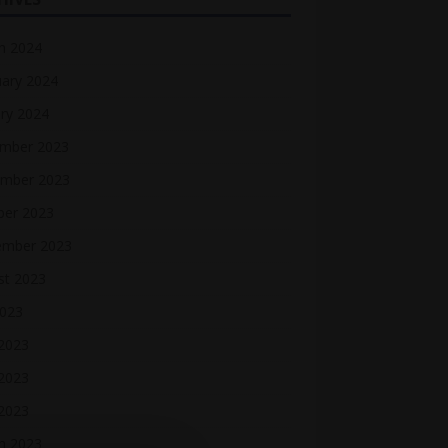
h 2024
uary 2024
ry 2024
mber 2023
mber 2023
ber 2023
ember 2023
st 2023
2023
 2023
2023
 2023
h 2023