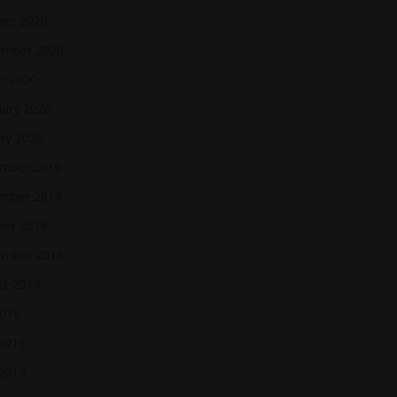
ber 2020
ember 2020
h 2020
uary 2020
ry 2020
mber 2019
mber 2019
ber 2019
ember 2019
st 2019
2019
 2019
2019