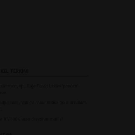
KEL TERKINI
hun menyepi, Raja Farah belum ‘pencen’
kon
bapa sakit, wanita maut ketika tidur di dalam
a
r RM600K atau diisytihar muflis”
HIVES