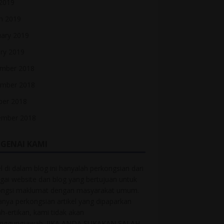
 2019
h 2019
uary 2019
ry 2019
mber 2018
mber 2018
ber 2018
ember 2018
GENAI KAMI
el di dalam blog ini hanyalah perkongsian dari
gai website dan blog yang bertujuan untuk
ongsi maklumat dengan masyarakat umum.
anya perkongsian artikel yang dipaparkan
ah-ertikan, kami tidak akan
anggungjawab. JIKA ANDA SUKAKAN SALAH