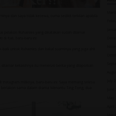
Marc
inya dan saya tidak kecewa, cuma sedikit terkilan apabila
Febr
Janua
nai pelakon Ruhainies yang dikatakan sudah dilamar
Dece
di Itali, baru-baru ini.
Nove
k-baik untuk Ruhainies dan bakal suaminya yang juga ahli
Octo
Sept
 dilamar kekasihnya itu menerusi berita yang dilaporkan
Augu
July 
i Instagram miliknya, baru-baru ini. Saya memang selesa
i berlakon sama dalam drama Menantu Ting Tong, dua
June
May 
April
Marc