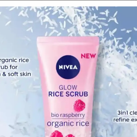
Febr
Dece
Nove
Octo
Sept
Augu
July 
June
May 
April
Marc
Febr
Janua