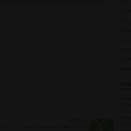
ia dan serius dalam hubungan dengan Ruhainies sekali gus
April
Marc
Febr
Janua
Dece
Nove
Octo
Sept
MEN
Artik
pelba
berk
Sekir
NEXT
disal
agal
Pucuk Paku Mampu Cegah Penyakit
bert