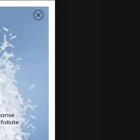
uary 2023
mber 2022
mber 2022
ber 2022
ember 2022
st 2022
2022
 2022
2022
 2022
h 2022
uary 2022
ry 2022