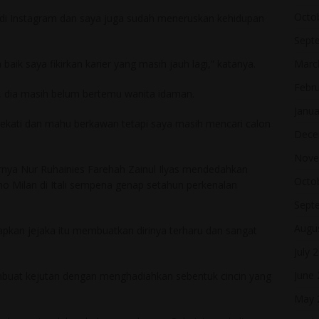
Octo
di Instagram dan saya juga sudah meneruskan kehidupan
Sept
Marc
baik saya fikirkan karier yang masih jauh lagi,” katanya.
Febr
l, dia masih belum bertemu wanita idaman.
Janua
ekati dan mahu berkawan tetapi saya masih mencari calon
Dece
Nove
rnya Nur Ruhainies Farehah Zainul Ilyas mendedahkan
Octo
o Milan di Itali sempena genap setahun perkenalan
Sept
Augu
gkapkan jejaka itu membuatkan dirinya terharu dan sangat
July 
June
mbuat kejutan dengan menghadiahkan sebentuk cincin yang
May 