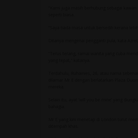
“Kami juga masih berhubung sebagai kawan 
seperti biasa.
“Saya tiada masa untuk bersedih kerana lebih 
Ditanya mengenai pengganti pula, kata Azre
“Terus terang, ramai wanita yang cuba mend
yang tepat,” katanya.
Terdahulu, Ruhainies, 26, atau nama sebena
dilamar Mr E dengan berlatarkan Plaza Duom
mereka.
Selain itu, ayat ‘will you be mine’ yang diun
bahagia.
Mr E yang kini menetap di London turut me
ditempah khas.