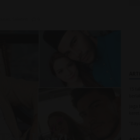
buran
,
Selebriti
0
ARTI
15 ta
berla
Jaga 
keret
“Baya
ARC