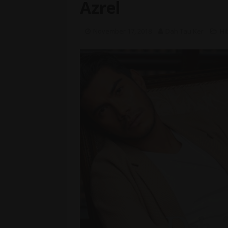
Azrel
November 17, 2018
Dah Tau Ker
Hi