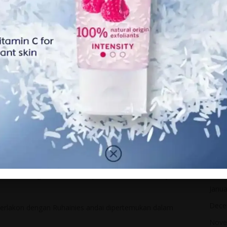
Dece
Nove
Octo
Sept
Augu
July 
June
May 
April
Marc
Febr
alam hubungan kami dan terpaksa akur kami tiada jodoh,”
Janua
Dece
 berlakon dengan Ruhainies andai dipertemukan dalam
Nove