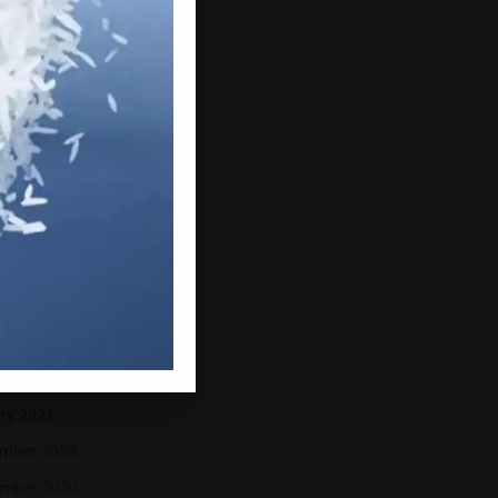
mber 2021
mber 2021
ber 2021
ember 2021
st 2021
2021
 2021
2021
 2021
h 2021
uary 2021
ry 2021
mber 2020
mber 2020