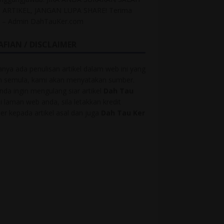
 ARTIKEL, JANGAN LUPA SHARE! Terima
h – Admin DahTauKer.com
AFIAN / DISCLAIMER
anya ada penulisan artikel dalam web ini yang
ah semula, kami akan menyatakan sumber.
anda ingin mengulang siar artikel
Dah Tau
i laman web anda, sila letakkan kredit
r kepada artikel asal dan juga
Dah Tau Ker