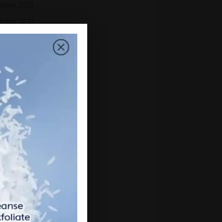
mber 2021
mber 2021
ber 2021
ember 2021
st 2021
2021
 2021
2021
 2021
h 2021
uary 2021
ry 2021
mber 2020
mber 2020