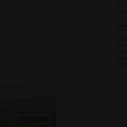
SATU
Kasi
PEN
Sekir
diol
Jika 
Ker
d
sumbe
lai USD 29,500