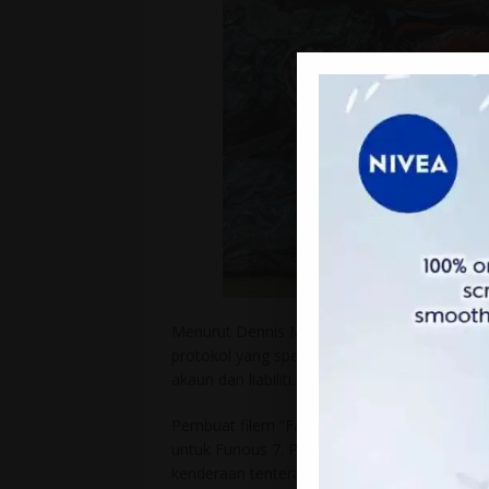
Menurut Dennis McCarthy, koordinator kereta
protokol yang spesifik, mengira setiap keret
akaun dan liabiliti.
Pembuat filem “Fast & Furious” merosakkan b
untuk Furious 7. Pada tahun 2013, semasa F
kenderaan tentera dan kereta di lebuhraya d