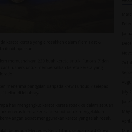
Marc
Febr
Janua
pada kereta kereta yang dirosakkan dalam filem Fast &
Dece
ta itu dihapuskan.
Nove
ilem memusnahkan 230 buah kereta untuk ‘Furious 7’ dan
Octo
 car Crushers untuk membersihkan kereta kereta yang
Sept
lorado.
Augu
nsen menerima panggilan daripada krew Furious 7 selepas
July 
” beliau di lebuhraya.
June
apa hari mengangkut kereta kereta rosak ke dalam sebuah
May 
rkan terus kereta kereta tersebut untuk mengelakkan
 kem4langan akibat menggunakan kereta yang telah rosak.
April
 ialah beberapa Mercedes Benz hitam, sebuah Ford Crown
Marc