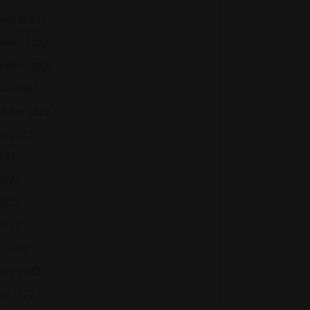
uary 2023
mber 2022
mber 2022
ber 2022
ember 2022
st 2022
2022
 2022
2022
 2022
h 2022
uary 2022
ry 2022