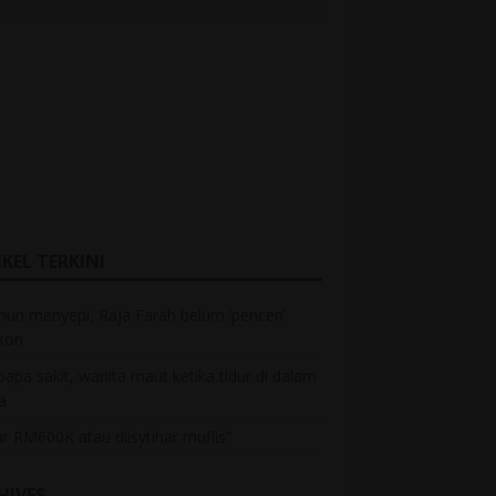
KEL TERKINI
hun menyepi, Raja Farah belum ‘pencen’
kon
bapa sakit, wanita maut ketika tidur di dalam
a
r RM600K atau diisytihar muflis”
HIVES