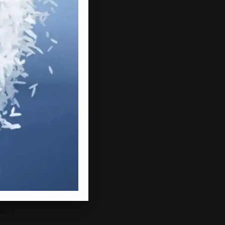
ber 2020
ember 2020
h 2020
uary 2020
ry 2020
mber 2019
mber 2019
ber 2019
ember 2019
st 2019
2019
 2019
2019