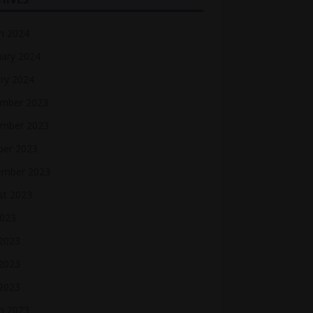
h 2024
uary 2024
ry 2024
mber 2023
mber 2023
ber 2023
ember 2023
st 2023
2023
 2023
2023
 2023
h 2023