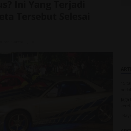
s? Ini Yang Terjadi
eta Tersebut Selesai
buran
,
Santai
0
ARTI
15 ta
berla
Jaga 
keret
“Baya
ARC