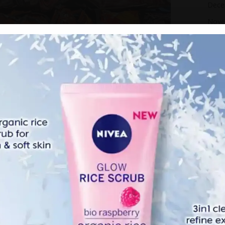
Dece
Nove
Octo
Sept
Augu
July 
June
May 
April
 untuk francais Fast & Furious, krew filem perlu mematuhi
Marc
a yang dirosakkan dalam setiap filem atas sebab sebab
Febr
Janua
eratus kereta bagi setiap filem. Lebih daripada 230 kereta
Dece
ast & Furious 6, apabila kereta kebal merosakkan beberapa
i Pulau Tenerife, Sepanyol, krew filem berurusan dengan
Nove