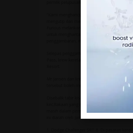
pemilik pelupusan barang tempatan.
“Kami menghancurkan 25 buah kereta di sia
mengutip dan membawakan lagi 25 buah,” ka
Furious melarikan bilik kebal bank di banda
untuk menghantar kereta kereta terpakai de
penggambaran, merosakkannya, kemudian m
Selepas penggambaran Furious 7 untuk baba
Pass, krew kereta menyimpan kereta kereta 
Resort.
Mr Jansen dan krew hanya mempunyai dua har
tersebut boleh membuat persiapan untuk u
Disebalik tabir kisah penfileman ini, dimana 
kec3lakaan yang menyebabkan dia t3rbnuh p
masih dalam pembikinan maka banyak perkara 
ini diarah oleh James Wan. Pembikinan filem 
1. Dodge Challenger SRT-8. Di pasaran keret