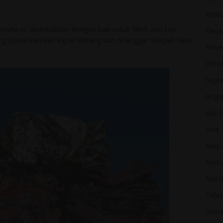
Febr
eta ini dipersiapkan dengan baik untuk filem aksi tapi
Dece
g dijatuhkan dari kapal terbang dan di langgar selepas filem
Nove
Octo
Sept
Augu
July 
June
May 
April
Marc
Febr
Janua