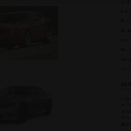
April
Marc
Febr
Janua
Dece
Nove
Octo
Sept
MEN
Artik
pelba
berk
Sekir
disal
bert