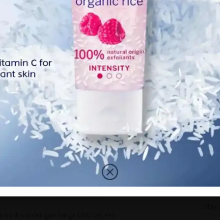
Octo
ng hari, mereka akan datang pada waktu malam untuk
Sept
ta McCarthy. Untuk 2011 “Fast Five” yang mana krew
Marc
r Puerto Rico, pembuat filem berurusan dengan kerajaan
ngan murah dari tempat pelupusan San Juan ke set
Febr
enghantar semula ke tempat pelupusan.
Janua
k kejar mengejar di lebuhraya gunung Colorado Monarch
Dece
rosak di tempat letak kereta berhampiran Monarch Ski
Nove
Octo
i untuk mengalihkan kereta kereta itu supaya resort
Sept
pacara pembukaan musim.
Augu
ramai orang tahu, Paul Walker terlibat dalam satu
ada 30 November 2013, pada waktu itu filem tersebut
July 
yang perlu diubah oleh penulis skrip Chris Morgan . Filem
June
ini bermula dari September 2013.
May 
a ini dijual dengan harga USD 26,495