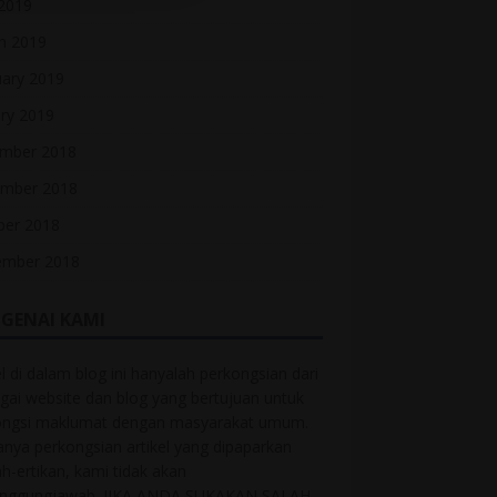
 2019
h 2019
uary 2019
ry 2019
mber 2018
mber 2018
ber 2018
ember 2018
GENAI KAMI
el di dalam blog ini hanyalah perkongsian dari
gai website dan blog yang bertujuan untuk
ongsi maklumat dengan masyarakat umum.
anya perkongsian artikel yang dipaparkan
ah-ertikan, kami tidak akan
anggungjawab. JIKA ANDA SUKAKAN SALAH