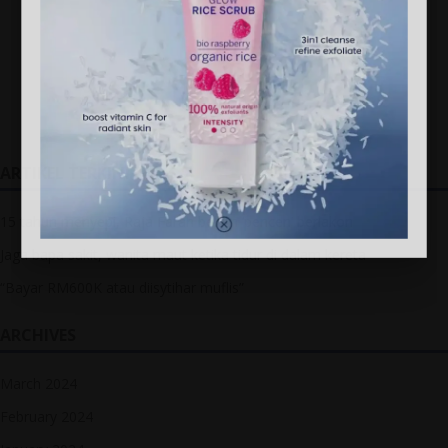
ARTIKEL TERKINI
15 tahun menyepi, Raja Farah belum ‘pencen’ berlakon
Jaga bapa sakit, wanita maut ketika tidur di dalam kereta
“Bayar RM600K atau diisytihar muflis”
ARCHIVES
March 2024
February 2024