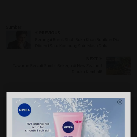
Sumber
PREVIOUS
Perangai Buruk Shah Rukh Khan Buatkan Dia
Dibenci Satu Kampung Satu Masa Dulu
NEXT
Tawaran Bercuti Sambil Bekerja di New Zealand
Dibuka Kembali!