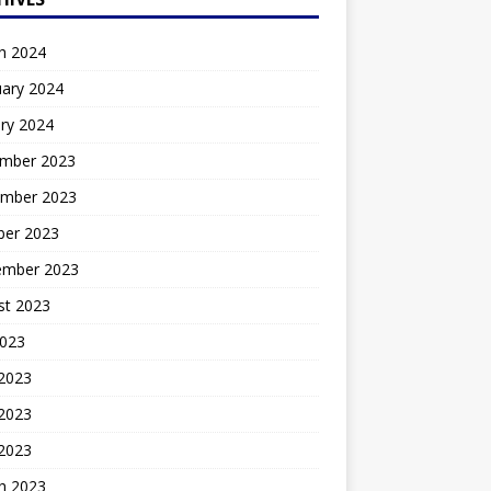
h 2024
uary 2024
ry 2024
mber 2023
mber 2023
ber 2023
ember 2023
st 2023
2023
 2023
2023
 2023
h 2023