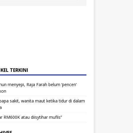
KEL TERKINI
hun menyepi, Raja Farah belum ‘pencen’
kon
bapa sakit, wanita maut ketika tidur di dalam
a
r RM600K atau diisytihar muflis”
HIVES