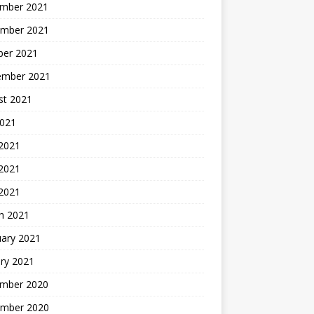
mber 2021
mber 2021
ber 2021
ember 2021
st 2021
2021
 2021
2021
 2021
h 2021
uary 2021
ry 2021
mber 2020
mber 2020