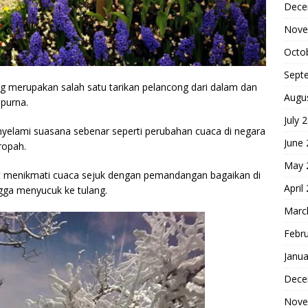
Dece
Nove
Octo
Sept
merupakan salah satu tarikan pelancong dari dalam dan
Augu
mpurna.
July 
elami suasana sebenar seperti perubahan cuaca di negara
June
ropah.
May 
at menikmati cuaca sejuk dengan pemandangan bagaikan di
April
gga menyucuk ke tulang.
Marc
Febr
Janua
Dece
Nove