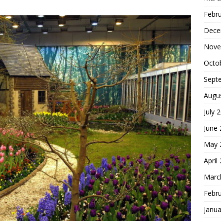
Febr
Dece
Nove
Octo
Sept
Augu
July 
June
May 
April
Marc
Febr
Janua