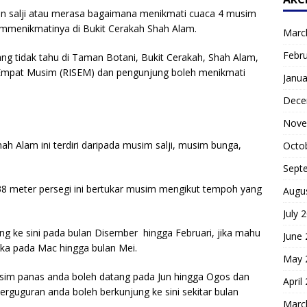
main salji atau merasa bagaimana menikmati cuaca 4 musim
eh mmenikmatinya di Bukit Cerakah Shah Alam.
Marc
Febr
ng tidak tahu di Taman Botani, Bukit Cerakah, Shah Alam,
Empat Musim (RISEM) dan pengunjung boleh menikmati
Janua
Dece
Nove
h Alam ini terdiri daripada musim salji, musim bunga,
Octo
Sept
438 meter persegi ini bertukar musim mengikut tempoh yang
Augu
July 
ang ke sini pada bulan Disember hingga Februari, jika mahu
June
ka pada Mac hingga bulan Mei.
May 
sim panas anda boleh datang pada Jun hingga Ogos dan
April
rguguran anda boleh berkunjung ke sini sekitar bulan
Marc