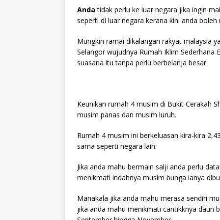
Anda
tidak perlu ke luar negara jika ingin 
seperti di luar negara kerana kini anda bol
Mungkin ramai dikalangan rakyat malaysia ya
Selangor wujudnya Rumah Iklim Sederhana 
suasana itu tanpa perlu berbelanja besar.
Keunikan rumah 4 musim di Bukit Cerakah Sha
musim panas dan musim luruh.
Rumah 4 musim ini berkeluasan kira-kira 2,
sama seperti negara lain.
Jika anda mahu bermain salji anda perlu dat
menikmati indahnya musim bunga ianya dibu
Manakala jika anda mahu merasa sendiri mu
jika anda mahu menikmati cantikknya daun be
September hingga November.