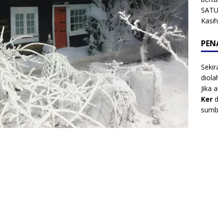
SATU
Kasi
PEN
Sekir
diol
Jika 
Ker
d
sumbe