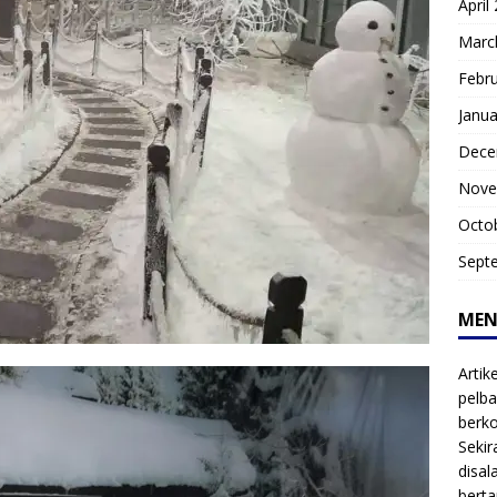
April
Marc
Febr
Janua
Dece
Nove
Octo
Sept
MEN
Artik
pelba
berk
Sekir
disal
bert