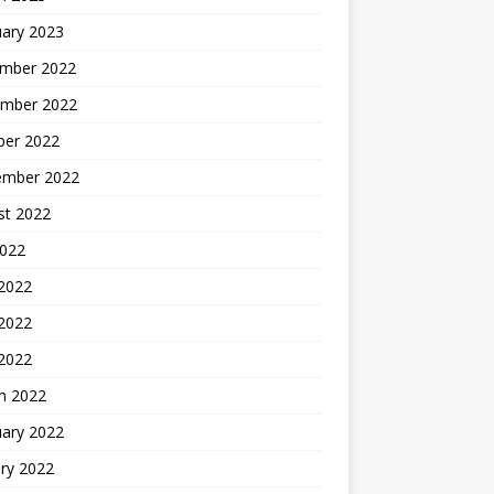
uary 2023
mber 2022
mber 2022
ber 2022
ember 2022
st 2022
2022
 2022
2022
 2022
h 2022
uary 2022
ry 2022