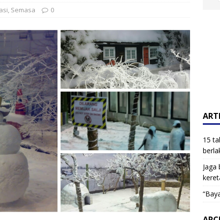
asi
,
Semasa
0
ARTI
15 ta
berla
Jaga 
keret
“Baya
ARC