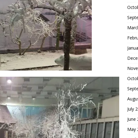
Octo
Sept
Marc
Febr
Janua
Dece
Nove
Octo
Sept
Augu
July 
June
May 