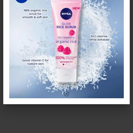
Maulana Azad National Urdu University, Urdu, India. Shah Rukh
Khan dianggap berjasa dalam mempromosikan bahasa dan
budaya Urdu secara global.
Wah, hebat. Ini yang dikatakan maki tua makin menjadi!
Tahniah Datuk!
Apa Kata Anda? Dah Baca, Jangan Lupa Komen Dan Share Ya.
Terima Kasih!! DTK