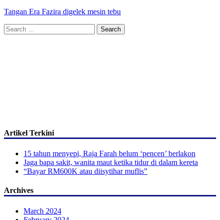
Tangan Era Fazira digelek mesin tebu
Search
for:
Artikel Terkini
15 tahun menyepi, Raja Farah belum ‘pencen’ berlakon
Jaga bapa sakit, wanita maut ketika tidur di dalam kereta
“Bayar RM600K atau diisytihar muflis”
Archives
March 2024
February 2024