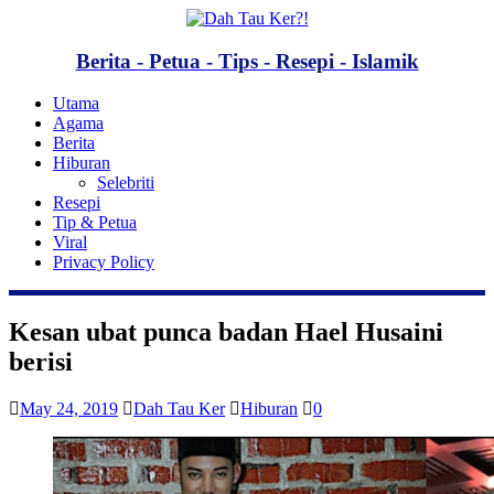
Berita - Petua - Tips - Resepi - Islamik
Utama
Agama
Berita
Hiburan
Selebriti
Resepi
Tip & Petua
Viral
Privacy Policy
Kesan ubat punca badan Hael Husaini
berisi
May 24, 2019
Dah Tau Ker
Hiburan
0