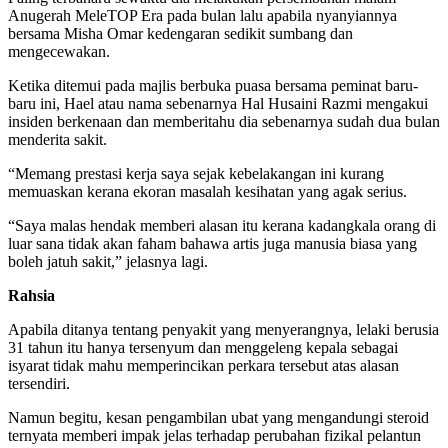
Anugerah MeleTOP Era pada bulan lalu apabila nyanyiannya
bersama Misha Omar kedengaran sedikit sumbang dan
mengecewakan.
Ketika ditemui pada majlis berbuka puasa bersama peminat baru-
baru ini, Hael atau nama sebenarnya Hal Husaini Razmi mengakui
insiden berkenaan dan memberitahu dia sebenarnya sudah dua bulan
menderita sakit.
“Memang prestasi kerja saya sejak kebelakangan ini kurang
memuaskan kerana ekoran masalah kesihatan yang agak serius.
“Saya malas hendak memberi alasan itu kerana kadangkala orang di
luar sana tidak akan faham bahawa artis juga manusia biasa yang
boleh jatuh sakit,” jelasnya lagi.
Rahsia
Apabila ditanya tentang penyakit yang menyerangnya, lelaki berusia
31 tahun itu hanya tersenyum dan menggeleng kepala sebagai
isyarat tidak mahu memperincikan perkara tersebut atas alasan
tersendiri.
Namun begitu, kesan pengambilan ubat yang mengandungi steroid
ternyata memberi impak jelas terhadap perubahan fizikal pelantun