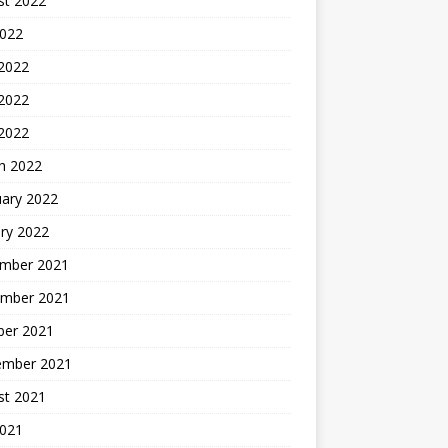
st 2022
2022
 2022
2022
 2022
h 2022
uary 2022
ry 2022
mber 2021
mber 2021
ber 2021
ember 2021
st 2021
2021