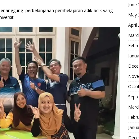
June
menanggung perbelanjaaan pembelajaran adik-adik yang
May 
iversiti.
April
Marc
Febr
Janua
Dece
Nove
Octo
Sept
Marc
Febr
Janua
Dece