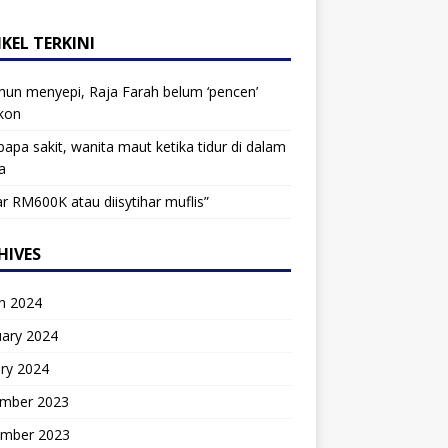
KEL TERKINI
hun menyepi, Raja Farah belum ‘pencen’
kon
bapa sakit, wanita maut ketika tidur di dalam
a
r RM600K atau diisytihar muflis”
HIVES
h 2024
uary 2024
ry 2024
mber 2023
mber 2023