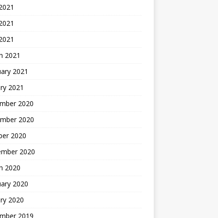
 2021
2021
 2021
h 2021
uary 2021
ry 2021
mber 2020
mber 2020
ber 2020
ember 2020
h 2020
uary 2020
ry 2020
mber 2019