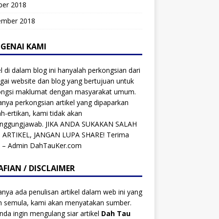
ber 2018
ember 2018
GENAI KAMI
el di dalam blog ini hanyalah perkongsian dari
gai website dan blog yang bertujuan untuk
ongsi maklumat dengan masyarakat umum.
anya perkongsian artikel yang dipaparkan
ah-ertikan, kami tidak akan
anggungjawab. JIKA ANDA SUKAKAN SALAH
 ARTIKEL, JANGAN LUPA SHARE! Terima
h – Admin DahTauKer.com
AFIAN / DISCLAIMER
anya ada penulisan artikel dalam web ini yang
ah semula, kami akan menyatakan sumber.
anda ingin mengulang siar artikel
Dah Tau