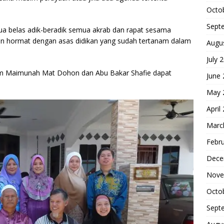
Octo
Sept
dua belas adik-beradik semua akrab dan rapat sesama
n hormat dengan asas didikan yang sudah tertanam dalam
Augu
July 
ham Maimunah Mat Dohon dan Abu Bakar Shafie dapat
June
May 
April
Marc
Febr
Dece
Nove
Octo
Sept