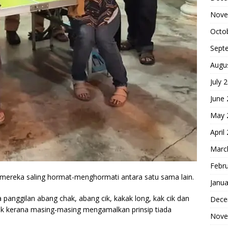
Nove
Octo
Sept
Augu
July 
June
May 
April
Marc
Febr
 mereka saling hormat-menghormati antara satu sama lain.
Janua
panggilan abang chak, abang cik, kakak long, kak cik dan
Dece
uak kerana masing-masing mengamalkan prinsip tiada
Nove