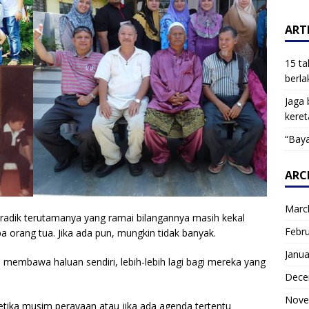
ARTI
15 ta
berla
Jaga 
keret
“Baya
ARC
Marc
eradik terutamanya yang ramai bilangannya masih kekal
Febr
 orang tua. Jika ada pun, mungkin tidak banyak.
Janua
membawa haluan sendiri, lebih-lebih lagi bagi mereka yang
Dece
Nove
etika musim perayaan atau jika ada agenda tertentu