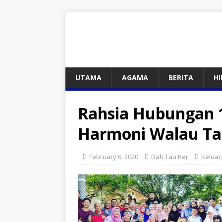
UTAMA
AGAMA
BERITA
H
Rahsia Hubungan 1
Harmoni Walau T
February 6, 2020
Dah Tau Ker
Keluar