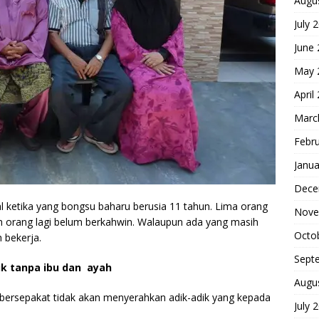
Augu
July 
June
May 
April
Marc
Febr
Janua
Dece
 ketika yang bongsu baharu berusia 11 tahun. Lima orang
Nove
h orang lagi belum berkahwin. Walaupun ada yang masih
Octo
 bekerja.
Sept
dik tanpa ibu dan ayah
Augu
bersepakat tidak akan menyerahkan adik-adik yang kepada
July 