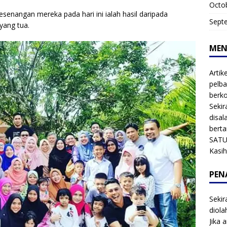
Octo
senangan mereka pada hari ini ialah hasil daripada
Sept
yang tua.
MEN
Artik
pelba
berk
Sekir
disal
bert
SATU
Kasi
PEN
Sekir
diol
Jika 