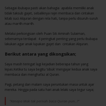
Sebagai ibubapa pasti akan bahagia apabila memiliki anak
tidak taksub gajet, sebaliknya rajin membaca dan cintakan
kitab suci Alquran dengan rela hati, tanpa perlu disuruh-suruh
atau mar4h-mar4h.
Melalui perkongsian oleh Puan Siti Aminah Sulaiman,
sebenarnya terdapat 4 peringkat penting yang perlu ibubapa
lakukan agar anak lupakan gajet dan cintakan Alquran.
Berikut antara yang dikongsikan;
Saya masih teringat lagi kejadian beberapa tahun yang
lepas.Ketika tu saya begitu ‘sibuk’ mengajar kedua anak saya
membaca dan menghafaz al Quran.
Pagi, petang dan malam saya peruntukan masa untuk ajar
mereka. Hingga pada satu hari anak lelaki saya tegur saya;
“Kenapa Mak tak pernah baca Quran pun..?”