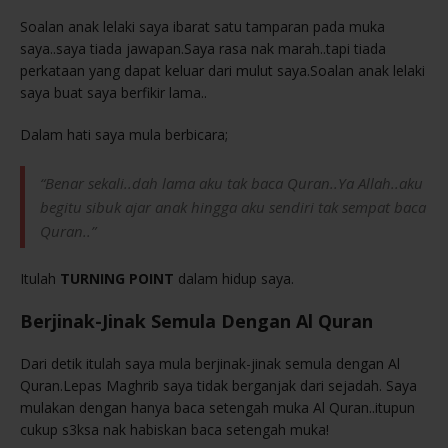
Soalan anak lelaki saya ibarat satu tamparan pada muka
saya..saya tiada jawapan.Saya rasa nak marah..tapi tiada
perkataan yang dapat keluar dari mulut saya.Soalan anak lelaki
saya buat saya berfikir lama..
Dalam hati saya mula berbicara;
“Benar sekali..dah lama aku tak baca Quran..Ya Allah..aku
begitu sibuk ajar anak hingga aku sendiri tak sempat baca
Quran..”
Itulah
TURNING POINT
dalam hidup saya.
Berjinak-Jinak Semula Dengan Al Quran
Dari detik itulah saya mula berjinak-jinak semula dengan Al
Quran.Lepas Maghrib saya tidak berganjak dari sejadah. Saya
mulakan dengan hanya baca setengah muka Al Quran..itupun
cukup s3ksa nak habiskan baca setengah muka!