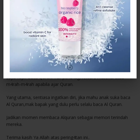
ingat bahawa anak perlukan MOTIVASI supaya dia dapat
berterusan kekalkan perbuataan baik dia.
4. PUJIAN
Beri Positive Reinforcement seperti pujian pada usaha
anak.Baru anak sedar bahawa mereka sedang buat perkara
yang baik. Dengan MOTIVASI ini, anak akan berusaha untuk
kekalkan habit baru mereka.
Inilah 4 peringkat yang saya amalkan untuk buat anak-anak
saya ‘rajin’ baca Quran. Tak perlu lagi reward material atau
m4rah-m4rah apabila ajar Quran.
Yang utama, sentiasa ingatkan diri, jika mahu anak suka baca
Al Quran,mak bapak yang dulu perlu selalu baca Al Quran.
Jadikan momen membaca Alquran sebagai memori terindah
mereka.
Terima kasih Ya Allah atas pering4tan ini..