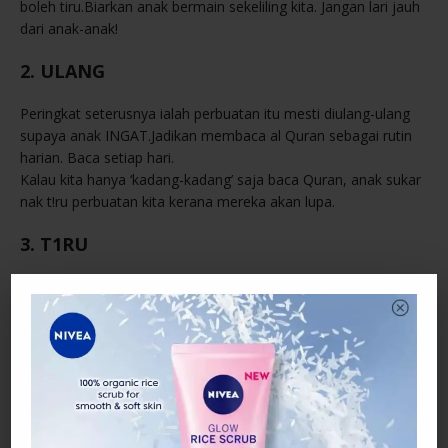
boleh tiru.Biarkan anak bermain sekeliling kita. Jangan lari jauh
dari anak-anak!
2. ULANG
Peringkat seterusnya ialah perbuatan itu mesti diulang-ulang
supaya anak INGAT.Jadikan membaca al Quran sebagai rutin
harian. Baca setiap hari.
Kalau kita hanya ‘kadang-kadang’ saja baca Quran, anak sukar
nak t!ru perbuatan kita kerana mereka akan lupa.
3. T1RU
Seterusnya anak akan cuba T1RU perbuatan tu.Bila anak selalu
lihat mak atau ayahnya membaca Quran, mereka cuba nak
T1RU.Peringkat ini anak mula tunjukkan perubahan dalam
bentuk TINGKAHLAKU.
Ibu ayah akan rasa sangat bahagia pada saat ini, tetapi perlu