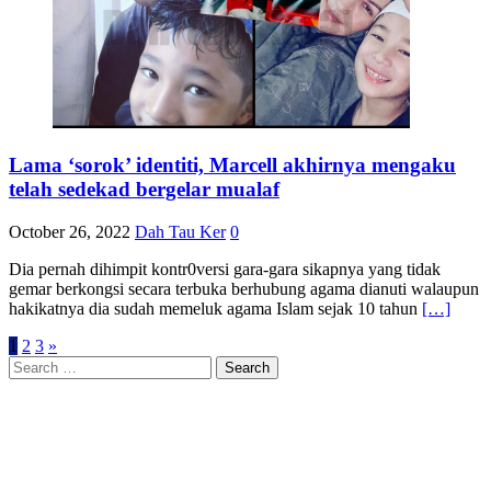
Lama ‘sorok’ identiti, Marcell akhirnya mengaku
telah sedekad bergelar mualaf
October 26, 2022
Dah Tau Ker
0
Dia pernah dihimpit kontr0versi gara-gara sikapnya yang tidak
gemar berkongsi secara terbuka berhubung agama dianuti walaupun
hakikatnya dia sudah memeluk agama Islam sejak 10 tahun
[…]
Posts
1
2
3
»
Search
navigation
for: