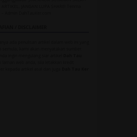
 ARTIKEL, JANGAN LUPA SHARE! Terima
h – Admin DahTauKer.com
AFIAN / DISCLAIMER
anya ada penulisan artikel dalam web ini yang
ah semula, kami akan menyatakan sumber.
anda ingin mengulang siar artikel
Dah Tau
i laman web anda, sila letakkan kredit
r kepada artikel asal dan juga
Dah Tau Ker