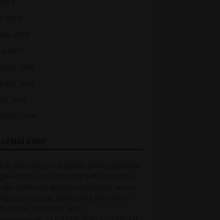
 2019
h 2019
uary 2019
ry 2019
mber 2018
mber 2018
ber 2018
ember 2018
GENAI KAMI
el di dalam blog ini hanyalah perkongsian dari
gai website dan blog yang bertujuan untuk
ongsi maklumat dengan masyarakat umum.
anya perkongsian artikel yang dipaparkan
ah-ertikan, kami tidak akan
anggungjawab. JIKA ANDA SUKAKAN SALAH