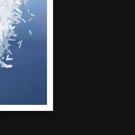
ber 2020
ember 2020
h 2020
uary 2020
ry 2020
mber 2019
mber 2019
ber 2019
ember 2019
st 2019
2019
 2019
2019