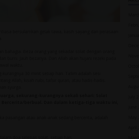
Marc
Febr
entiasa bersulamkan gelak tawa, kasih sayang dan perasaan
Janua
a.
Dece
n bahagia. Beza orang yang sekadar solat dengan orang
Nove
t dan bumi. Jauh bezanya. Dan Allah akan hujani rezeki pada
awal waktu.
Octo
kurangnya 30 minit setiap hari. Ta’lim adalah sesi
Sept
ang Allah, kisah nabi, tafsir quran, atau hadis-hadis.
Augu
man syurga.
uarga, sekurang-kurangnya sekali sehari: Solat
July 
Bercerita/berbual. Dan dalam ketiga-tiga waktu ini,
June
May 
a pasangan atau anak-anak sedang bercerita, adalah
April
lam doa selepas solat, setiap hari.
Marc