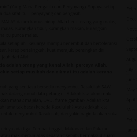
min” (Yang Maha Pengasih dan Penyayang). Supaya setiap
Febr
a dua sifat itu – penyayang dan pengasih.
Dece
 MALAS dalam kamus hidup. Allah benci orang yang malas,
 malas. Kurangkan tidur, kurangkan makan, kurangkan
Nove
na itu punca malas.
Octo
 bila setiap ahli keluarga mampu berlembut dan bertoleransi
Sept
ar, kerap bertelingkah, kuat merajuk, pentingkan diri
jauh dari Allah.
Augu
a adalah orang yang kenal Allah, percaya Allah,
July 
yakin setiap musibah dan nikmat itu adalah kerana
June
 Rumah yang sentiasa bersedia menyambut Rasulullah SAW
May 
nak datang rumah kita petang ni. Adakah kita akan malu
April
okkan mana2 majalah, DVD, frame gambar? Adakah kita
h lama tak baca) kepada Rasulullah? Atau adakah kita
Marc
 untuk menyambut Rasulullah, dan yakin baginda akan suka
Febr
.
erinya ada tiga: Tempat tinggal, Makanan dan Pakaian.
Janua
ak atau mak mertua atas sebarang sebab, bermaksud suami