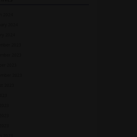
h 2024
uary 2024
ry 2024
mber 2023
mber 2023
ber 2023
ember 2023
st 2023
2023
 2023
2023
 2023
h 2023