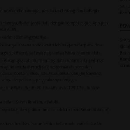
SATU
an zikir di dalamnya, pasti akan tenang dan bahagia.
Kasi
aiannya, ibarat jarak dahi dengan tempat sujud. Apa pun
PEN
da Allah.
 kualiti solat anggotanya.
Sekir
eluarga. Kerana sedekah itu lebih tajam daripada doa.
diol
Jika 
uarga sejahtera, seluruh perjalanan hidup akan mudah.
Ker
d
”. (Bukan ghairah. Itu memang dah confirm ada ) Ghirrah
sumbe
tujuan untuk memelihara kehormatan isteri dan
n dosa. Contoh, kalau isteri nak keluar dengan kawan2,
ratnya terpelihara, pergaulannya terjaga.
tau musibah: Surah At-Taubah, ayat 128-129. Ini doa
 solat: Surah Ibrahim, ayat 40.
bapa kita, dan jadikan anak-anak kita taat: Surah Al-Ahqaf,
ntiasa beri kesabaran ketika belum ada zuriat: Surah