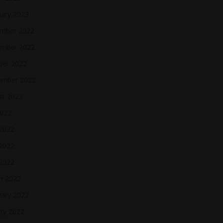
uary 2023
mber 2022
mber 2022
ber 2022
ember 2022
st 2022
2022
 2022
2022
 2022
h 2022
uary 2022
ry 2022