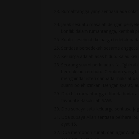
Rumahtangga yang sentiasa ada solat d
Jarak sesuatu masalah dengan penyeles
konflik dalam rumahtangga, kembali pa
Kualiti sesebuah keluarga terletak pada
Sentiasa bersedekah sesama anggota k
Keluarga adalah asas hidup. Kalau kel
Seorang suami perlu ada sifat “ghirrah
bermaksud cemburu. Cemburu yang ber
menghindar isteri daripada maksiat da
suami boleh izinkan. Dengan syarat, au
Doa bila rumahtangga dilanda badai a
favourite Rasulullah SAW.
Doa supaya satu keluarga sentiasa jaga
Doa supaya Allah sentiasa pelihara ibu 
ayat 15.
Doa memohon zuriat, dan agar Allah se