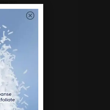
mber 2021
mber 2021
ber 2021
ember 2021
st 2021
2021
 2021
2021
 2021
h 2021
uary 2021
ry 2021
mber 2020
mber 2020