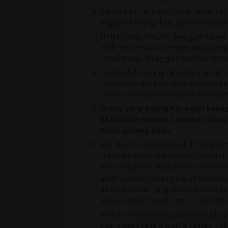
Banyakkan menyebut “ya arhamar rahi
anggota keluarga kita juga sentiasa ad
Hindari sikap MALAS. Buang perkataan
Allah menyempitkan rezeki orang yang
social media, kurangkan berhibur. Kera
Tanda Allah sayang keluarga kita ialah
sesama sendiri. Kalau kita masih berkas
sendiri, maksudnya keluarga kita masih 
Orang yang paling kaya dan bahagi
RASA Allah sentiasa melihat, dan 
kasih sayang Allah.
Apa ciri-ciri rumah yang Allah suka?
sebagai tetamu. Bayangkan Rasulullah 
atau mengelak? Adakah kita akan sor
akan hulurkan Quran yang berhabuk (da
dalam keadaan yang sentiasa bersedia
berkunjung ke rumah kita? Tepuk dada
Nafkah wajib seorang suami kepada ist
Suami isteri yang tinggal di rumah m