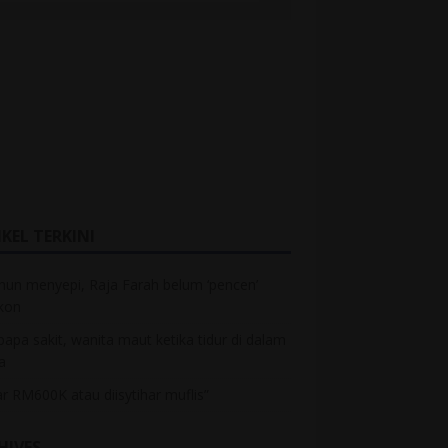
KEL TERKINI
hun menyepi, Raja Farah belum ‘pencen’
kon
bapa sakit, wanita maut ketika tidur di dalam
a
r RM600K atau diisytihar muflis”
HIVES