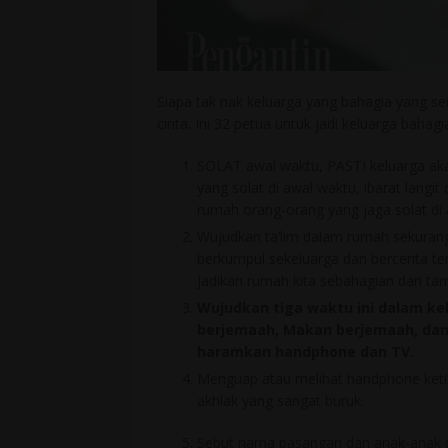
Siapa tak nak keluarga yang bahagia yang s
cinta. Ini 32 petua untuk jadi keluarga bahagi
SOLAT awal waktu, PASTI keluarga aka
yang solat di awal waktu, ibarat langi
rumah orang-orang yang jaga solat di 
Wujudkan ta’lim dalam rumah sekurang-
berkumpul sekeluarga dan bercerita tent
Jadikan rumah kita sebahagian dari ta
Wujudkan tiga waktu ini dalam kel
berjemaah, Makan berjemaah, dan 
haramkan handphone dan TV.
Menguap atau melihat handphone ketik
akhlak yang sangat buruk.
Sebut nama pasangan dan anak-anak da