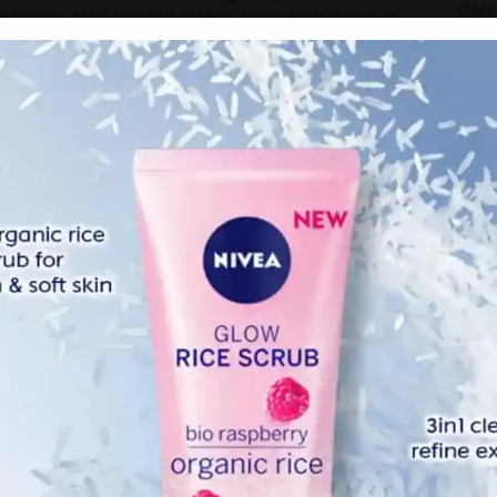
Dece
nggal. Tapi kalau tiada pilihan, suami tetap perlu beri
pal) kepada tuan rumah, bagi menyempurnakan nafkah
Nove
k ditunaikan, suami akan menanggung dosanya, dan boleh
Octo
 rumahtangga tak bahagia.
Sept
abila makanan yang disediakan isterinya tak sedap,
ya, kenakalan anak-anak, sikap ego orang tua,
Augu
ng kesusahan dalam rumahtangga. Rasulullah tak pernah
July 
h satu tanda hati telah hitam.
ng hitam? Rajin basuh toilet, bersihkan rumah.
June
n membersihkan hati dan menundukkan jiwa. Sambil
May 
ti – “Rajiah, kau bukan siapa-siapa, kau takde apa-
. Semua kebaikan yang ada pada kau, adalah kuasa
April
ta.”
Marc
au kekurangan pada pasangan dan anak-anak, kene SABAR.
Febr
dang kekurangan itu bukan pada pasangan atau anak-anak,
yukur, gagal mendidik dan gagal menjadi contoh yang baik.
Janua
llah, tak pernah pandang rendah pada orang lain, termasuk
Dece
pkan pujian daripada pasangan, tapi harapkan Allah
Nove