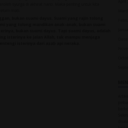
April
oleh syurga di akhirat nanti. Maka penting untuk kita
belum mati.
Marc
ggan, bukan suami dayus. Suami yang rajin tolong
Febr
uami yang tolong mandikan anak-anak, bukan suami
Janua
erinya, bukan suami dayus. Tapi suami dayus, adalah
 isterinya ke jalan Allah, tak mampu menjaga
Dece
tengi isterinya dari azab api neraka.
Nove
Octo
Sept
MEN
Artik
pelba
berk
Sekir
disal
bert