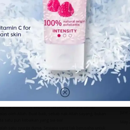
 Allah sayang, automatik seluruh makhlukNya sayang pada
Octo
Sept
umahtangga. Jalan pegang tangan, baring atas riba
Marc
jah pasangan dengan rasa cinta. Biarpun di hadapan anak-
Febr
inta, kata penghargaan, pujian dan dorongan kepada
Janua
Itu akan melembutkan hati dan mengeratkan hubungan.
Dece
n/kurung/ikat/meninggikan suara kepada pasangan dan
Nove
n kemahiran komunikasi dan tutur kata yang berhemah
stress. Kekerasan dan kekasaran fizikal hanya akan
Octo
ubungan.
Sept
kita. Dan cara mati kita menentukan cara kita dibangkitkan
Augu
yang baik, betulkan cara hidup bermula sekarang!
pada pasangan yang tak pandai menghargai, pasangan yang
July 
ang tak membalas kebaikan tersebut. Kerana setiap
June
alas oleh Allah. Buat baik, sebab nak Allah sayang, bukan
a satu pun kebaikan yang sia-sia!
May 
lah satu syurga dunia. Sesiapa yang tak berusaha untuk