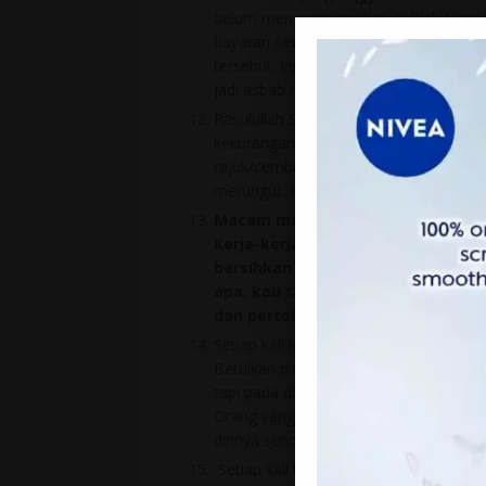
belum menyempurnakan nafkah tempat ti
bayaran sewa (atau sumbangan setim
tersebut. Ini kewajipan. Dan kalau ta
jadi asbab rezeki keluarga sempit dan
Rasulullah SAW tak pernah merungut ap
kekurangan pada sikap/layanan isterin
rajuk/cemburu isterinya, atau sebara
merungut. Kerana merungut adalah sala
Macam mana nak bersihkan hati ya
Kerja-kerja “kotor” sebegini aka
bersihkan tandas, repeat dalam ha
apa, kau tak pernah buat apa-apa
dan pertolongan Allah semata-ma
Setiap kali kita nampak keburukan at
Betulkan diri sendiri dulu. Kadang-ka
tapi pada diri sendiri yang gagal bers
Orang yang betul-betul yakin dengan A
dirinya sendiri.
Setiap kali buat kebaikan, jangan hara