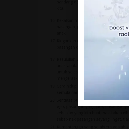
pandang dan Allah sayang. Sebab bila
kita.
Kekalkan mawaddah (romantik) dalam r
pasangan, peluk pasangan, pandang wa
anak.
Ringankan mulut untuk ucapkan kata c
pasangan dan anak-anak setiap hari. 
Rasulullah SAW tak pernah pukul/rota
anak-anak. Baginda bijak menggunaka
untuk selesaikan sebarang konflik dan 
mengeraskan hati dan menjarakkan h
Cara hidup kita menentukan cara mati 
semula nanti. So kalau nak kesudahan 
Sentiasa buat kebaikan, walaupun ke
ego, pasangan yang jahil, pasangan y
kebaikan yang kita buat, pasti akan dib
sebab nak pasangan sayang. Ingat, tiad
Rumahtangga yang sejahtera adalah sa