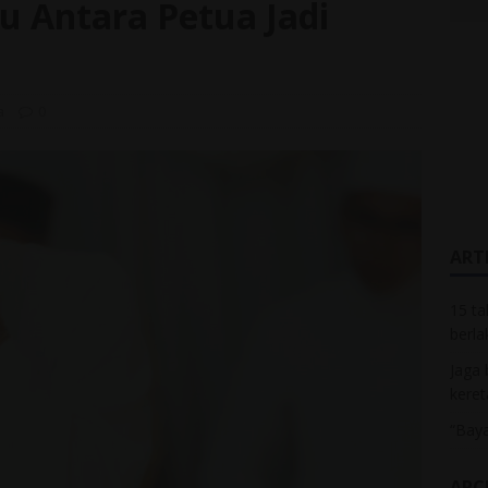
u Antara Petua Jadi
a
0
ARTI
15 ta
berla
Jaga 
keret
“Baya
ARC