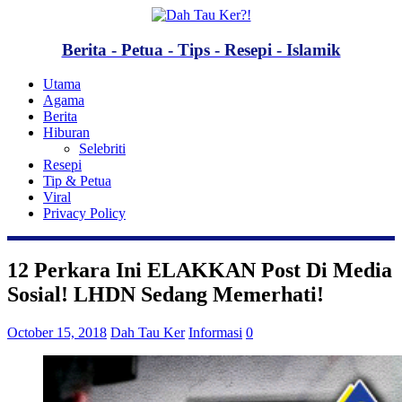
Berita - Petua - Tips - Resepi - Islamik
Utama
Agama
Berita
Hiburan
Selebriti
Resepi
Tip & Petua
Viral
Privacy Policy
12 Perkara Ini ELAKKAN Post Di Media
Sosial! LHDN Sedang Memerhati!
October 15, 2018
Dah Tau Ker
Informasi
0