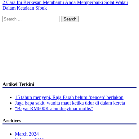
2 Cara Ini Berkesan Membantu Anda Memperbaiki Solat Walau
Dalam Keadaan Sibuk
Search
for:
Artikel Terkini
15 tahun menyepi, Raja Farah belum ‘pencen’ berlakon
Jaga bapa sakit, wanita maut ketika tidur di dalam kereta
“Bayar RM600K atau diisytihar muflis”
Archives
March 2024