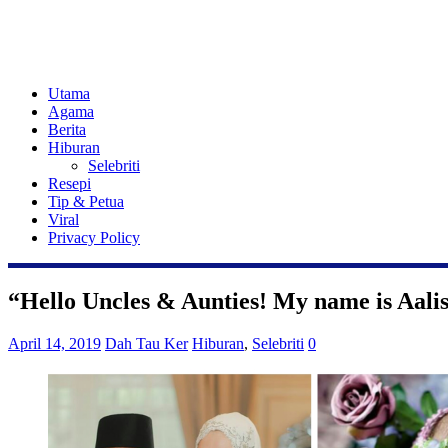
Utama
Agama
Berita
Hiburan
Selebriti
Resepi
Tip & Petua
Viral
Privacy Policy
“Hello Uncles & Aunties! My name is Aalisa
April 14, 2019
Dah Tau Ker
Hiburan
,
Selebriti
0