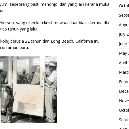
nyum, seseorang pasti menonjol dari yang lain kerana muka
Octo
hun!
Sept
rson, yang diberikan keistimewaan luar biasa kerana dia
Augu
 65 tahun yang lalu!
July 
kolej berusia 22 tahun dari Long Beach, California ini,
June
 di taman baru.
May 
April
Marc
Febr
Dece
Nove
Octo
Sept