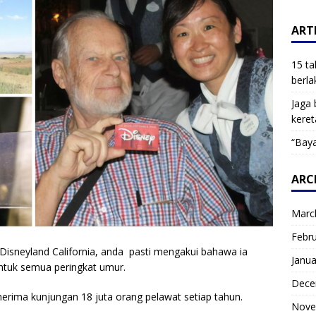
ARTI
15 ta
berla
Jaga 
keret
“Baya
ARC
Marc
Febr
Disneyland California, anda pasti mengakui bahawa ia
Janua
untuk semua peringkat umur.
Dece
erima kunjungan 18 juta orang pelawat setiap tahun.
Nove