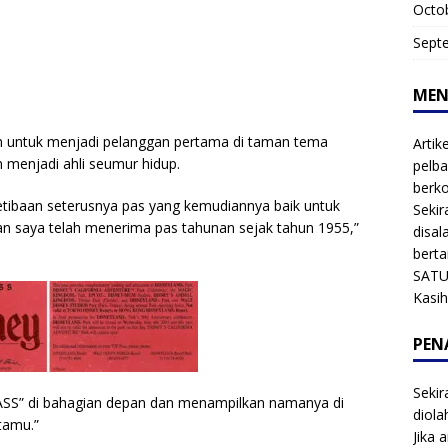
Octo
Sept
MEN
 untuk menjadi pelanggan pertama di taman tema
Artik
 menjadi ahli seumur hidup.
pelba
berk
ketibaan seterusnya pas yang kemudiannya baik untuk
Sekir
n saya telah menerima pas tahunan sejak tahun 1955,”
disal
bert
SATU
Kasi
PEN
Sekir
ASS” di bahagian depan dan menampilkan namanya di
diol
tamu.”
Jika 