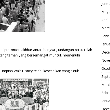
June
May 
April
Marc
Febr
Janua
i “pratonton akhbar antarabangsa”, undangan p4lsu telah
Dece
nggang taman yang bersemangat muncul, memenuhi
Nove
Octo
 impian Walt Disney telah kesesa kan yang t3ruk!
Sept
Marc
Febr
Janua
Dece