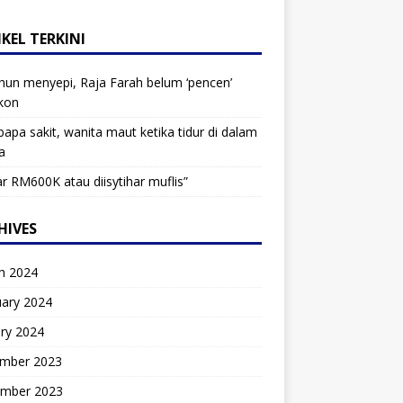
KEL TERKINI
hun menyepi, Raja Farah belum ‘pencen’
kon
bapa sakit, wanita maut ketika tidur di dalam
a
r RM600K atau diisytihar muflis”
HIVES
h 2024
uary 2024
ry 2024
mber 2023
mber 2023