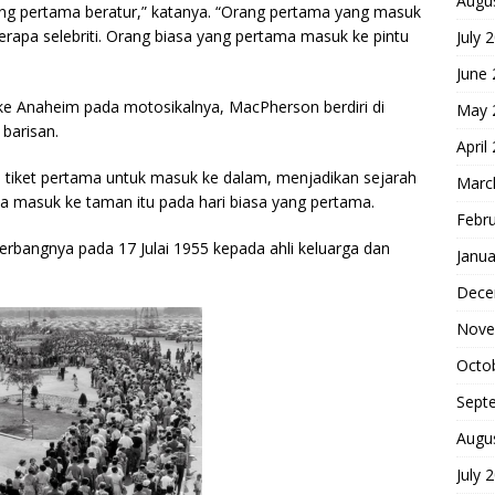
Augu
g pertama beratur,” katanya. “Orang pertama yang masuk
rapa selebriti. Orang biasa yang pertama masuk ke pintu
July 
June
e Anaheim pada motosikalnya, MacPherson berdiri di
May 
barisan.
April
li tiket pertama untuk masuk ke dalam, menjadikan sejarah
Marc
a masuk ke taman itu pada hari biasa yang pertama.
Febr
erbangnya pada 17 Julai 1955 kepada ahli keluarga dan
Janua
Dece
Nove
Octo
Sept
Augu
July 