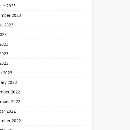
ber 2023
ember 2023
st 2023
2023
 2023
2023
 2023
h 2023
uary 2023
mber 2022
mber 2022
ber 2022
ember 2022