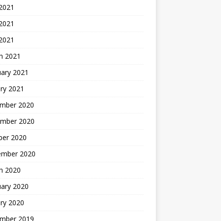
 2021
2021
 2021
h 2021
uary 2021
ry 2021
mber 2020
mber 2020
ber 2020
ember 2020
h 2020
uary 2020
ry 2020
mber 2019