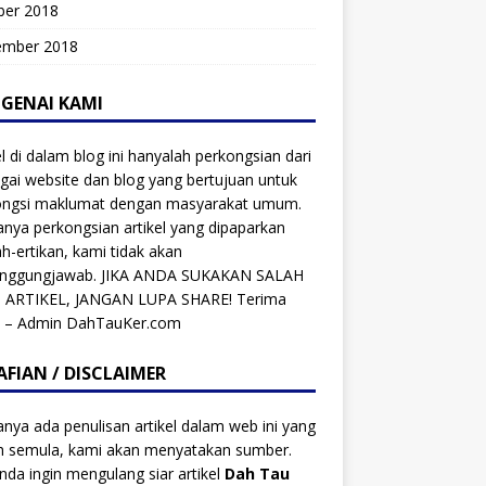
ber 2018
ember 2018
GENAI KAMI
el di dalam blog ini hanyalah perkongsian dari
gai website dan blog yang bertujuan untuk
ongsi maklumat dengan masyarakat umum.
anya perkongsian artikel yang dipaparkan
ah-ertikan, kami tidak akan
anggungjawab. JIKA ANDA SUKAKAN SALAH
 ARTIKEL, JANGAN LUPA SHARE! Terima
h – Admin DahTauKer.com
AFIAN / DISCLAIMER
anya ada penulisan artikel dalam web ini yang
ah semula, kami akan menyatakan sumber.
anda ingin mengulang siar artikel
Dah Tau