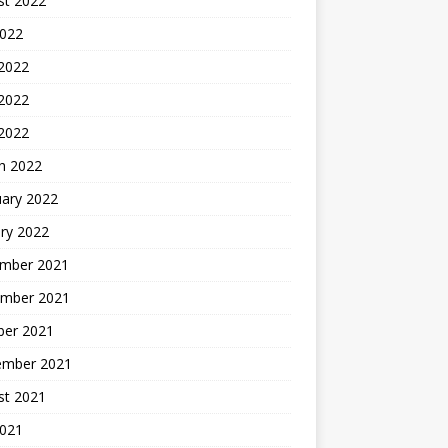
st 2022
2022
 2022
2022
 2022
h 2022
uary 2022
ry 2022
mber 2021
mber 2021
ber 2021
ember 2021
st 2021
2021