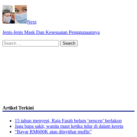
Next
Jenis-Jenis Mask Dan Kesesuaian Penggunaannya
Search
for:
Artikel Terkini
15 tahun menyepi, Raja Farah belum ‘pencen’ berlakon
Jaga bapa sakit, wanita maut ketika tidur di dalam kereta
“Bayar RM600K atau diisytihar muflis”