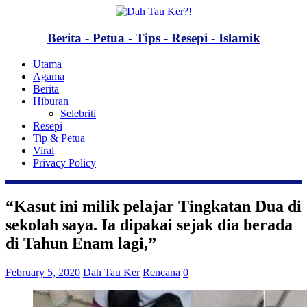
Berita - Petua - Tips - Resepi - Islamik
Utama
Agama
Berita
Hiburan
Selebriti
Resepi
Tip & Petua
Viral
Privacy Policy
“Kasut ini milik pelajar Tingkatan Dua di
sekolah saya. Ia dipakai sejak dia berada
di Tahun Enam lagi,”
February 5, 2020
Dah Tau Ker
Rencana
0