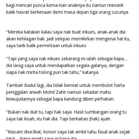
bagi mencari punca kema-tian anaknya itu namun menarik
balik hasrat berkenaan demi masa depan tiga orang cucunya.
“Mereka katakan kalau saya nak buat inkues, anak-anak dia
akan kehilagan hak. Jadi selepas memikirkan mengenai hal itu,
saya tarik balik permintaan untuk inkues.
“Tapi yang saya nak inkues sekarang ini ialah sebagai bapa…
dia larag saya untuk mendapatkan segala-galanya, dengan
siapa nak minta tolong pun tak tahu,” katanya.
Tambah Badul lagi, dia tidak berniat untuk membolot harta
peniggalan arwah Mohd Zahir namun sekadar mahu
kewujudannya sebagai bapa kandung diberi perhatian.
“Bukan nak duit tu, tapi hak saya. Hasil sumbangan orang tu
saya tak kisah, itu hak dia. Tapi berkaitan (hak) ayah.
“Macam dise3kat, konon saya tak ambil tahu fasal anak sejak
kecil… (kena ingat) saya ni bapa dia.