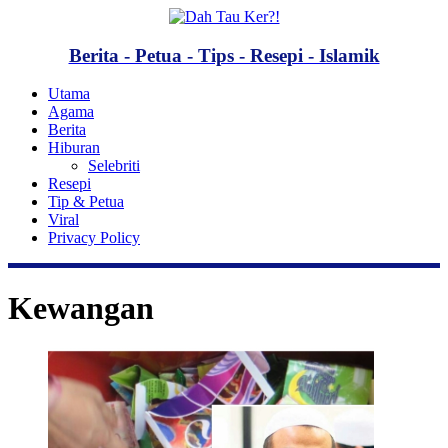
Berita - Petua - Tips - Resepi - Islamik
Utama
Agama
Berita
Hiburan
Selebriti
Resepi
Tip & Petua
Viral
Privacy Policy
Kewangan