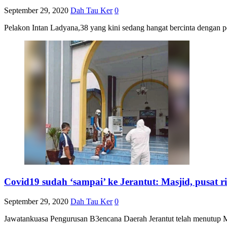
September 29, 2020
Dah Tau Ker
0
Pelakon Intan Ladyana,38 yang kini sedang hangat bercinta dengan 
Covid19 sudah ‘sampai’ ke Jerantut: Masjid, pusat r
September 29, 2020
Dah Tau Ker
0
Jawatankuasa Pengurusan B3encana Daerah Jerantut telah menutup 