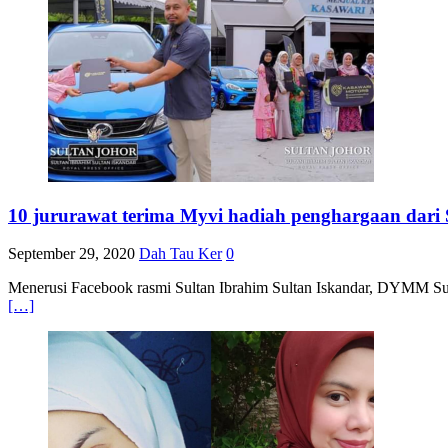
10 jururawat terima Myvi hadiah penghargaan dari 
September 29, 2020
Dah Tau Ker
0
Menerusi Facebook rasmi Sultan Ibrahim Sultan Iskandar, DYMM Su
[…]