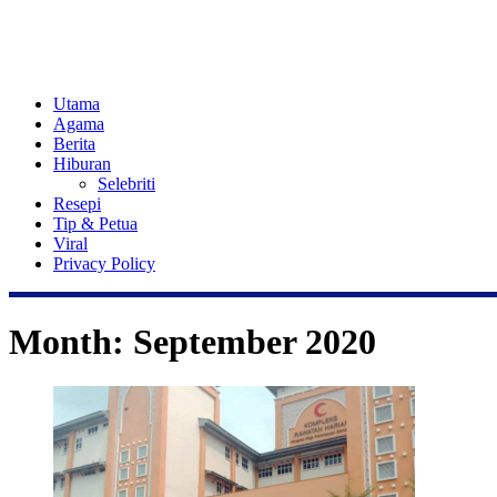
Utama
Agama
Berita
Hiburan
Selebriti
Resepi
Tip & Petua
Viral
Privacy Policy
Month:
September 2020