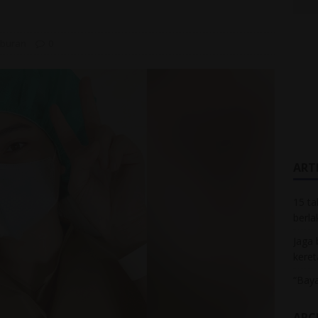
iburan
0
ARTI
15 ta
berla
Jaga 
keret
“Baya
ARC