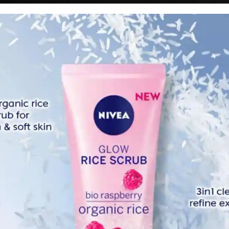
Dece
Nove
Octo
Sept
Augu
July 
June
 dan saya telah mengalami kegvguran yang tidak disedari.
May 
 telah dik0yak keluar daripada hati saya,bahkan tidak dapat
aan yang sebenar tetapi ia merupakan qadar Allah SWT.
April
Marc
ehingga berjumpa lagi,” tulisnya.
Febr
Janua
Dece
Nove