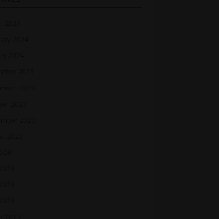
h 2024
uary 2024
ry 2024
mber 2023
mber 2023
ber 2023
ember 2023
st 2023
2023
 2023
2023
 2023
h 2023