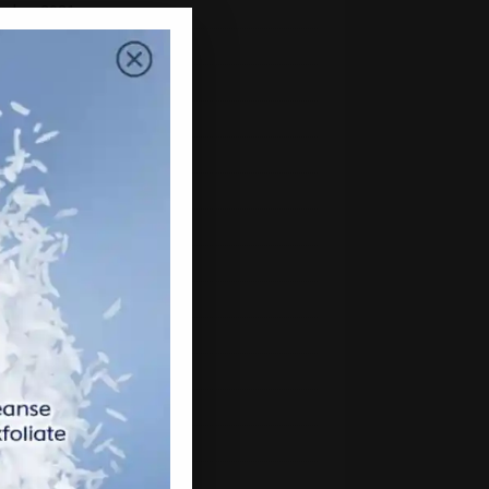
mber 2021
mber 2021
ber 2021
ember 2021
st 2021
2021
 2021
2021
 2021
h 2021
uary 2021
ry 2021
mber 2020
mber 2020