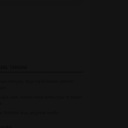
KEL TERKINI
hun menyepi, Raja Farah belum ‘pencen’
kon
bapa sakit, wanita maut ketika tidur di dalam
a
r RM600K atau diisytihar muflis”
HIVES