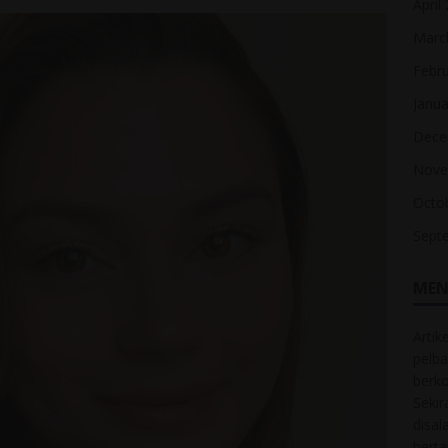
April
Marc
Febr
Janua
Dece
Nove
Octo
Sept
MEN
Artik
pelba
berk
Sekir
disal
bert