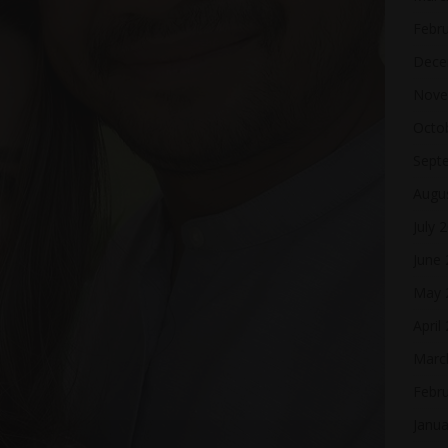
Febr
Dece
Nove
Octo
Sept
Augu
July 
June
May 
April
Marc
Febr
Janua