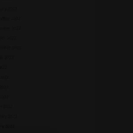
uary 2023
mber 2022
mber 2022
ber 2022
ember 2022
st 2022
2022
 2022
2022
 2022
h 2022
uary 2022
ry 2022