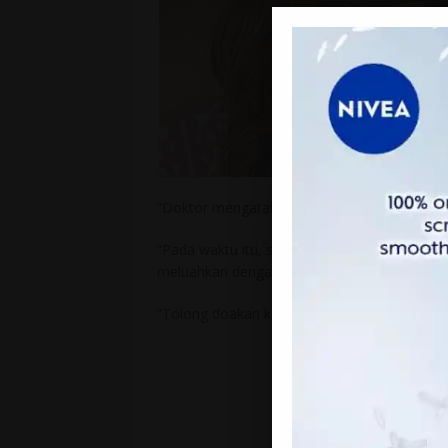
“Doktor mengatakan janin berhenti membesar
“Pada waktu itu, saya berasa seperti sesuatu
meluahkan dengan kata-kata mengenai peras
“Tolong doakan kami. Selamat tinggal anak. S