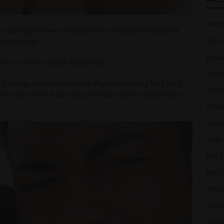
Marc
esra dipanggil Wawa mengesahkan mengalami kegvguran
Febr
apan minggu.
Janua
n itu berlaku tanpa disedarinya.
Dece
ang mengujakan ialah melihat degupan jantung kecil yang
Nove
amun saya melihat bayi saya kelihatan sama seperti ketika
Octo
Sept
Augu
July 
June
May 
April
Marc