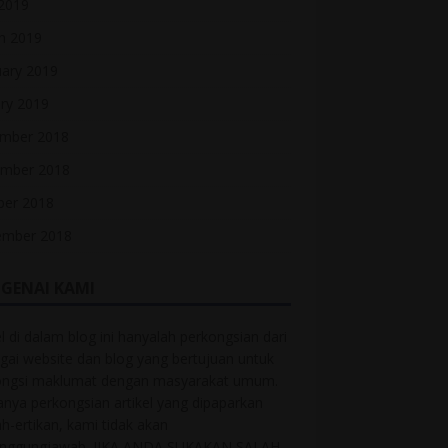
 2019
h 2019
uary 2019
ry 2019
mber 2018
mber 2018
ber 2018
ember 2018
GENAI KAMI
el di dalam blog ini hanyalah perkongsian dari
gai website dan blog yang bertujuan untuk
ongsi maklumat dengan masyarakat umum.
anya perkongsian artikel yang dipaparkan
ah-ertikan, kami tidak akan
anggungjawab. JIKA ANDA SUKAKAN SALAH