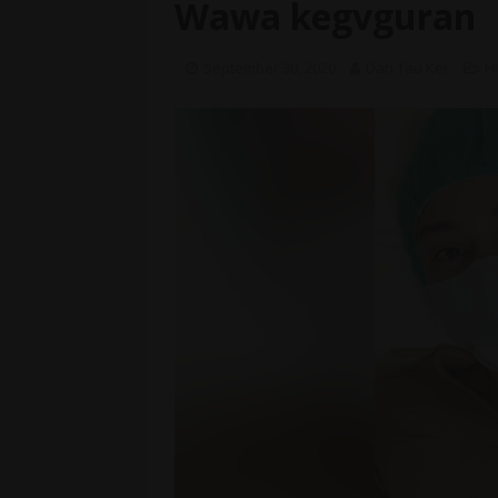
Wawa kegvguran
September 30, 2020
Dah Tau Ker
H