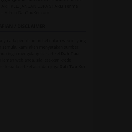
 ARTIKEL, JANGAN LUPA SHARE! Terima
h – Admin DahTauKer.com
AFIAN / DISCLAIMER
anya ada penulisan artikel dalam web ini yang
ah semula, kami akan menyatakan sumber.
anda ingin mengulang siar artikel
Dah Tau
i laman web anda, sila letakkan kredit
r kepada artikel asal dan juga
Dah Tau Ker