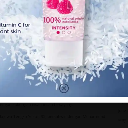
Octo
Sept
Marc
Febr
Janua
Dece
 dikelilingi oleh orang yang sentiasa menyokong dan
Nove
Octo
mah sedang berehat . Saya sangat bertuah kerana
si hati saya dengan kekuatan, kegembiraan, dan kasih
Sept
Augu
ya. Semoga Allah memberi kebaikan yang banyak kepada
July 
dengan sokongan insan-insan tersayang.
June
Najuwa Tengku Yusof, 35, berkahwin dengan Muhammad
May 