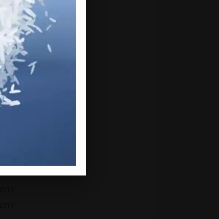
ber 2020
ember 2020
h 2020
uary 2020
ry 2020
mber 2019
mber 2019
ber 2019
ember 2019
st 2019
2019
 2019
2019