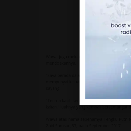
Wawa juga meluahkan rasa syukurnya apabila
mendoakannya.
“Saya berada dalam keadaan yang baik di ru
mempunyai keluarga, rakan-rakan yang mengi
sayang.
“Terima kasih kerana selalu ada dengan sa
kalian,” luahnya yang kembali bersemangat 
Wawa atau nama sebenarnya Tengku Putri 
Zaid Samsuri,37, pada September 2017.