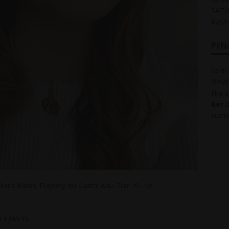
SATU
Kasi
PEN
Sekir
diol
Jika 
Ker
d
sumbe
ris Kasih, Playboy Itu Suami Aku, Dari KL Ke
jian ini.