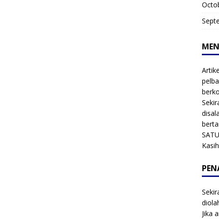
Octo
Sept
MEN
Artik
pelba
berk
Sekir
disal
bert
SATU
Kasi
PEN
Sekir
diol
Jika 