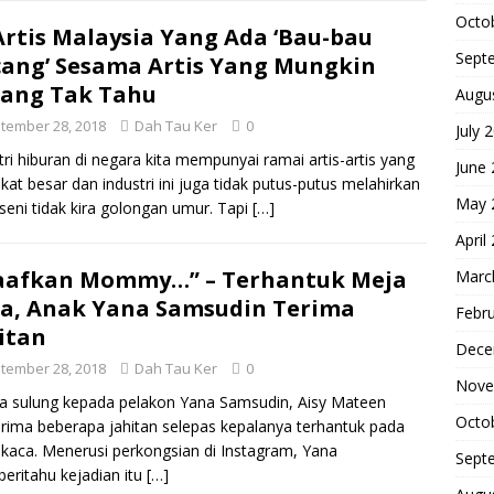
Octo
Artis Malaysia Yang Ada ‘Bau-bau
Sept
ang’ Sesama Artis Yang Mungkin
ang Tak Tahu
Augu
tember 28, 2018
Dah Tau Ker
0
July 
tri hiburan di negara kita mempunyai ramai artis-artis yang
June
kat besar dan industri ini juga tidak putus-putus melahirkan
May 
seni tidak kira golongan umur. Tapi
[…]
April
aafkan Mommy…” – Terhantuk Meja
Marc
a, Anak Yana Samsudin Terima
Febr
itan
Dece
tember 28, 2018
Dah Tau Ker
0
Nove
a sulung kepada pelakon Yana Samsudin, Aisy Mateen
Octo
ima beberapa jahitan selepas kepalanya terhantuk pada
kaca. Menerusi perkongsian di Instagram, Yana
Sept
ritahu kejadian itu
[…]