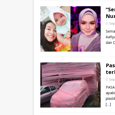
“Se
Nur
Sep
Semal
Aafiy
dan D
Pas
ter
Sep
PASAN
apabi
plast
[…]