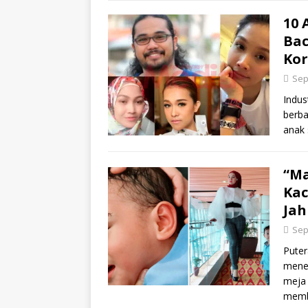
10 
Bac
Kor
Sep
Indus
berba
anak 
“M
Kac
Jah
Sep
Puter
mener
meja 
membe