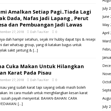
Augu
July 
mi Amalkan Setiap Pagi..Tiada Lagi
June
ak Dada, Nafas Jadi Lapang , Perut
esa dan Pembuangan Jadi Lawas
May 
tember 27, 2018
Dah Tau Ker
0
April
ya dah hampir setahun, sejak mr hubby dapat tips & resepi
Marc
ni dari whatsap group, yang di katakan bagus untuk
Febr
lak sakit jantung &
[…]
Janua
na Cuka Makan Untuk Hilangkan
Dece
an Karat Pada Pisau
Nove
tember 27, 2018
Dah Tau Ker
0
Octo
isau yang sudah karat tapi sayang sebab masih boleh
Sept
akan. Ini cara mudah untuk menghilangkan kesan karat
Augu
a susah payah menyental. BAHAN-BAHAN: CARA
EDIAKAN:
[…]
July 