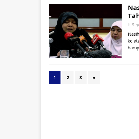
Nas
Tah
Sep
Nasih
ke at
hamp
1
2
3
»