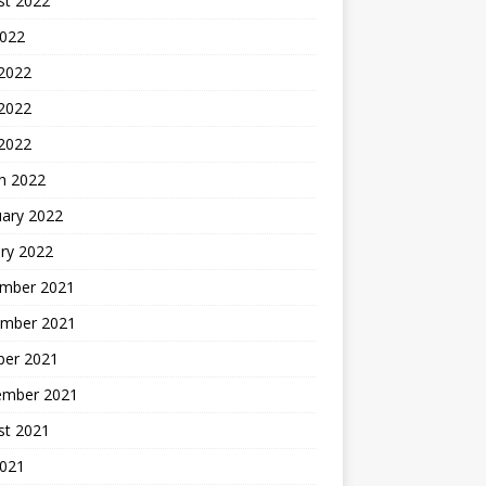
st 2022
2022
 2022
2022
 2022
h 2022
uary 2022
ry 2022
mber 2021
mber 2021
ber 2021
ember 2021
st 2021
2021