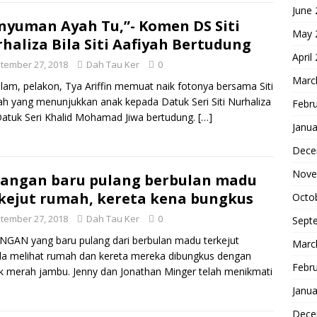
June
nyuman Ayah Tu,”- Komen DS Siti
May 
haliza Bila Siti Aafiyah Bertudung
April
tember 27, 2018
Dah Tau Ker
0
Marc
am, pelakon, Tya Ariffin memuat naik fotonya bersama Siti
ah yang menunjukkan anak kepada Datuk Seri Siti Nurhaliza
Febr
atuk Seri Khalid Mohamad Jiwa bertudung.
[…]
Janua
Dece
Nove
angan baru pulang berbulan madu
kejut rumah, kereta kena bungkus
Octo
tember 27, 2018
Dah Tau Ker
0
Sept
GAN yang baru pulang dari berbulan madu terkejut
Marc
la melihat rumah dan kereta mereka dibungkus dengan
Febr
ik merah jambu. Jenny dan Jonathan Minger telah menikmati
Janua
Dece