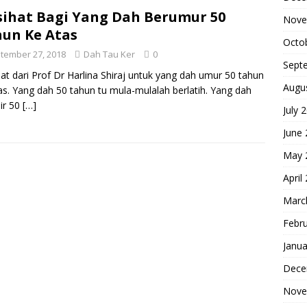
ihat Bagi Yang Dah Berumur 50
Nove
un Ke Atas
Octo
tember 27, 2018
Dah Tau Ker
0
Sept
at dari Prof Dr Harlina Shiraj untuk yang dah umur 50 tahun
Augu
as. Yang dah 50 tahun tu mula-mulalah berlatih. Yang dah
ir 50
[…]
July 
June
May 
April
Marc
Febr
Janua
Dece
Nove