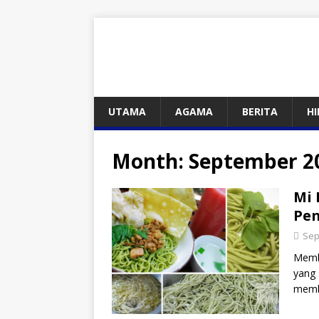
UTAMA
AGAMA
BERITA
H
Month:
September 2
Mi
Pe
Sep
Membu
yang 
membu