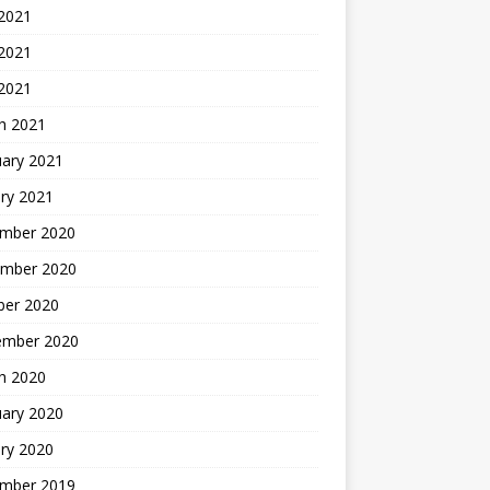
 2021
2021
 2021
h 2021
uary 2021
ry 2021
mber 2020
mber 2020
ber 2020
ember 2020
h 2020
uary 2020
ry 2020
mber 2019