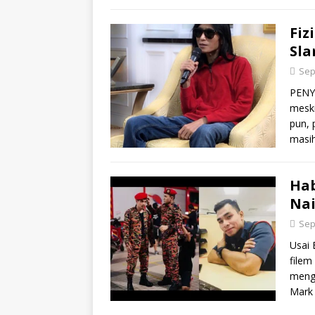
Fiz
Sla
Sep
PENYA
meski
pun, 
masi
Hab
Nai
Sep
Usai 
filem
mengi
Mar