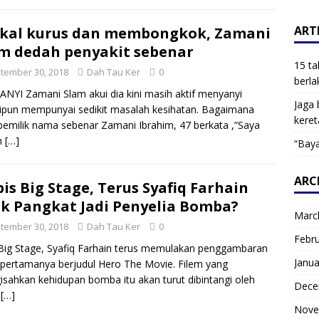
ARTI
ikal kurus dan membongkok, Zamani
m dedah penyakit sebenar
15 ta
tember 30, 2018
Dah Tau Ker
0
berla
NYI Zamani Slam akui dia kini masih aktif menyanyi
Jaga 
pun mempunyai sedikit masalah kesihatan. Bagaimana
keret
pemilik nama sebenar Zamani Ibrahim, 47 berkata ,”Saya
h
[…]
“Baya
ARC
is Big Stage, Terus Syafiq Farhain
k Pangkat Jadi Penyelia Bomba?
Marc
tember 30, 2018
Dah Tau Ker
0
Febr
Big Stage, Syafiq Farhain terus memulakan penggambaran
Janua
 pertamanya berjudul Hero The Movie. Filem yang
sahkan kehidupan bomba itu akan turut dibintangi oleh
Dece
k
[…]
Nove