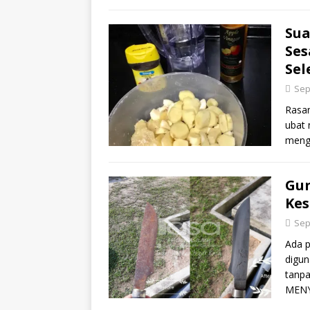
Sua
Ses
Sel
Sep
Rasan
ubat 
menge
Gu
Kes
Sep
Ada p
digun
tanp
MENY