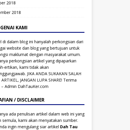
ber 2018
ember 2018
GENAI KAMI
el di dalam blog ini hanyalah perkongsian dari
gai website dan blog yang bertujuan untuk
ongsi maklumat dengan masyarakat umum.
anya perkongsian artikel yang dipaparkan
ah-ertikan, kami tidak akan
anggungjawab. JIKA ANDA SUKAKAN SALAH
 ARTIKEL, JANGAN LUPA SHARE! Terima
h – Admin DahTauKer.com
AFIAN / DISCLAIMER
anya ada penulisan artikel dalam web ini yang
ah semula, kami akan menyatakan sumber.
anda ingin mengulang siar artikel
Dah Tau