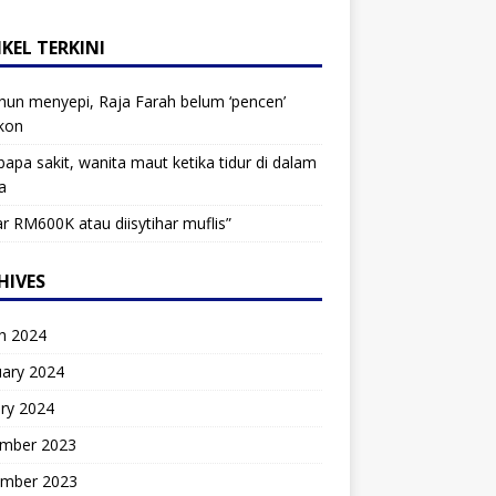
KEL TERKINI
hun menyepi, Raja Farah belum ‘pencen’
kon
bapa sakit, wanita maut ketika tidur di dalam
a
r RM600K atau diisytihar muflis”
HIVES
h 2024
uary 2024
ry 2024
mber 2023
mber 2023