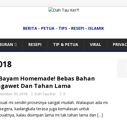
BERITA - PETUA - TIPS - RESEPI - ISLAMIK
IBURAN
RESEPI
TIP & PETUA
VIRAL
PRIVAC
018
 Bayam Homemade! Bebas Bahan
ngawet Dan Tahan Lama
tember 30, 2018
Dah Tau Ker
0
at mi sendiri prosesnya sangat mudah. Walaupun ada mi
segera, kadangkala terasa juga kemalasan untuk
atnya, kalau disimpan lama mi tak tahan lama dan
[…]