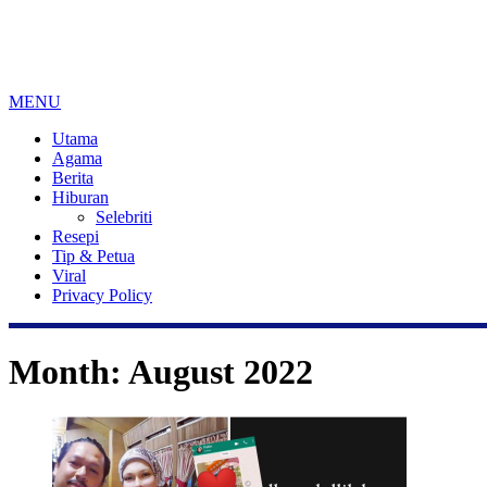
MENU
Utama
Agama
Berita
Hiburan
Selebriti
Resepi
Tip & Petua
Viral
Privacy Policy
Month:
August 2022