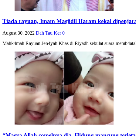
Tiada rayuan, Imam Masjidil Haram kekal dipenjar
August 30, 2022
Dah Tau Ker
0
Mahk4mah Rayuan Jen4yah Khas di Riyadh sebulat suara memb4atal
“Masya Allah comelnya dia. Hidung mancung terlet