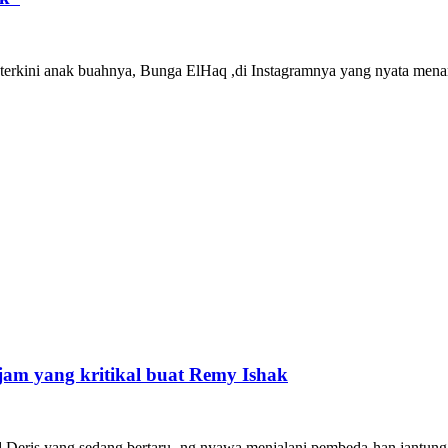
 terkini anak buahnya, Bunga ElHaq ,di Instagramnya yang nyata menar
jam yang kritikal buat Remy Ishak
Deris yang sedang bertaru,-ng nyawa menjalani pembeda-han jantung