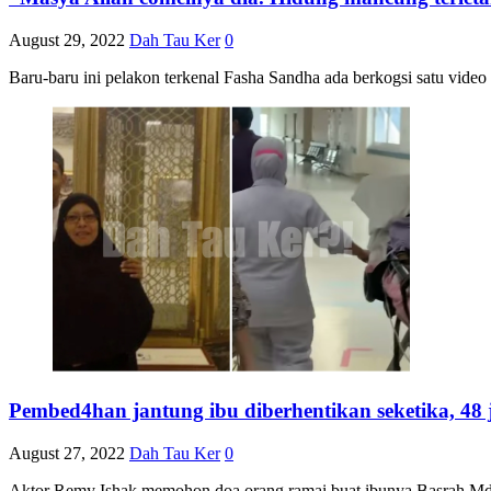
August 29, 2022
Dah Tau Ker
0
Baru-baru ini pelakon terkenal Fasha Sandha ada berkogsi satu video
Pembed4han jantung ibu diberhentikan seketika, 48 
August 27, 2022
Dah Tau Ker
0
Aktor Remy Ishak memohon doa orang ramai buat ibunya Basrah Md 