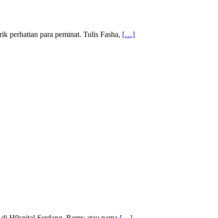
ik perhatian para peminat. Tulis Fasha,
[…]
 di H0spital Serdang. Remy atau nama
[…]