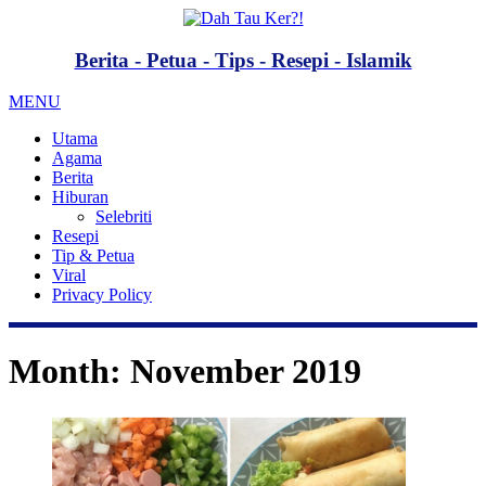
Berita - Petua - Tips - Resepi - Islamik
MENU
Utama
Agama
Berita
Hiburan
Selebriti
Resepi
Tip & Petua
Viral
Privacy Policy
Month:
November 2019