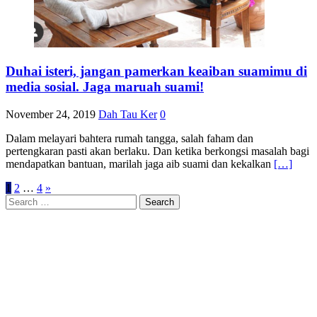
Duhai isteri, jangan pamerkan keaiban suamimu di
media sosial. Jaga maruah suami!
November 24, 2019
Dah Tau Ker
0
Dalam melayari bahtera rumah tangga, salah faham dan
pertengkaran pasti akan berlaku. Dan ketika berkongsi masalah bagi
mendapatkan bantuan, marilah jaga aib suami dan kekalkan
[…]
Posts
1
2
…
4
»
Search
navigation
for: