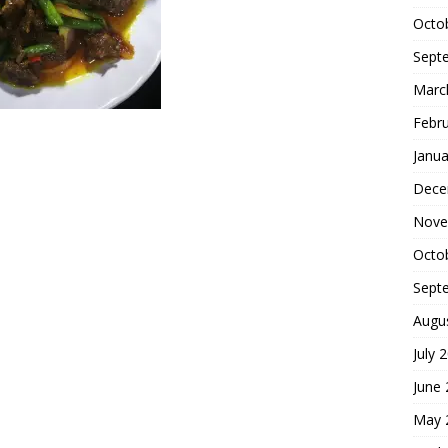
Octo
Sept
Marc
Febr
Janua
Dece
Nove
Octo
Sept
Augu
July 
June
May 