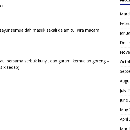
 ni.
Marc
Febr
.. sayur semua dah masuk sekali dalam tu. Kira macam
Janua
Dece
Nove
i gaul bersama serbuk kunyit dan garam, kemudian goreng –
Octo
as x sedap).
Sept
Augu
July 
June
May 
April
Marc