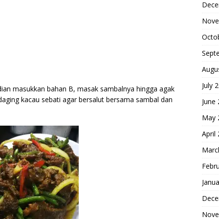
Dece
Nove
Octo
Sept
Augu
July 
dian masukkan bahan B, masak sambalnya hingga agak
aging kacau sebati agar bersalut bersama sambal dan
June
May 
April
Marc
Febr
Janua
Dece
Nove