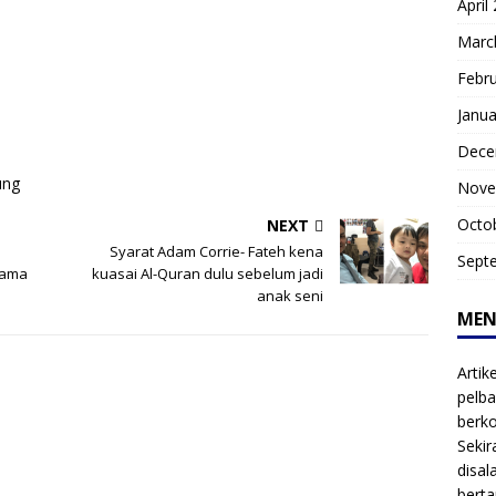
April
Marc
Febr
Janua
Dece
ung
Nove
Octo
NEXT
Syarat Adam Corrie- Fateh kena
Sept
sama
kuasai Al-Quran dulu sebelum jadi
anak seni
MEN
Artik
pelba
berk
Sekir
disal
bert