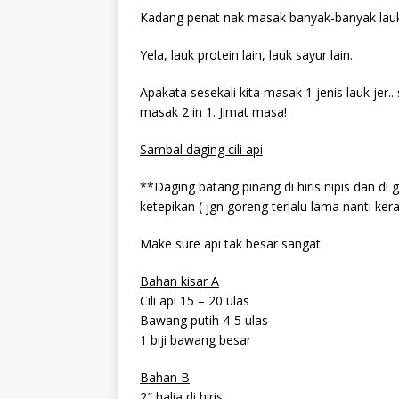
Kadang penat nak masak banyak-banyak lauk
Yela, lauk protein lain, lauk sayur lain.
Apakata sesekali kita masak 1 jenis lauk jer
masak 2 in 1. Jimat masa!
Sambal daging cili api
**Daging batang pinang di hiris nipis dan d
ketepikan ( jgn goreng terlalu lama nanti ker
Make sure api tak besar sangat.
Bahan kisar A
Cili api 15 – 20 ulas
Bawang putih 4-5 ulas
1 biji bawang besar
Bahan B
2″ halia di hiris