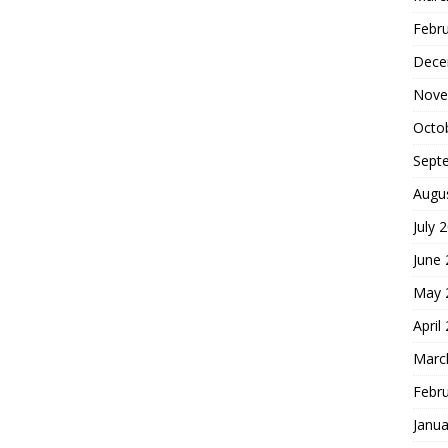
Febr
Dece
Nove
Octo
Sept
Augu
July 
June
May 
April
Marc
Febr
Janua