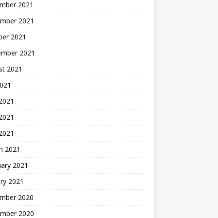
mber 2021
mber 2021
ber 2021
ember 2021
st 2021
2021
 2021
2021
 2021
h 2021
uary 2021
ry 2021
mber 2020
mber 2020