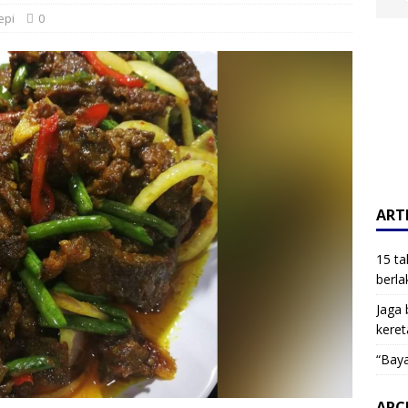
epi
0
ARTI
15 ta
berla
Jaga 
keret
“Baya
ARC