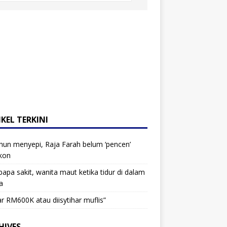
KEL TERKINI
hun menyepi, Raja Farah belum ‘pencen’
kon
bapa sakit, wanita maut ketika tidur di dalam
a
r RM600K atau diisytihar muflis”
HIVES