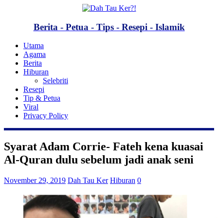
Berita - Petua - Tips - Resepi - Islamik
Utama
Agama
Berita
Hiburan
Selebriti
Resepi
Tip & Petua
Viral
Privacy Policy
Syarat Adam Corrie- Fateh kena kuasai
Al-Quran dulu sebelum jadi anak seni
November 29, 2019
Dah Tau Ker
Hiburan
0