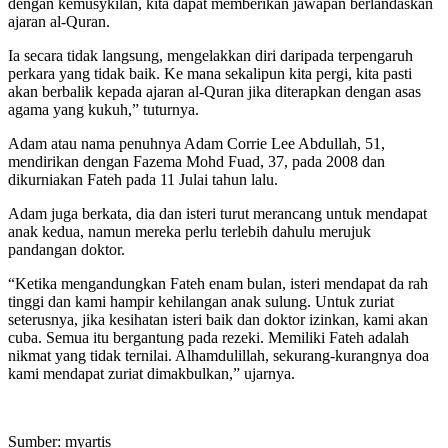
dengan kemusykilan, kita dapat memberikan jawapan berlandaskan
ajaran al-Quran.
Ia secara tidak langsung, mengelakkan diri daripada terpengaruh
perkara yang tidak baik. Ke mana sekalipun kita pergi, kita pasti
akan berbalik kepada ajaran al-Quran jika diterapkan dengan asas
agama yang kukuh,” tuturnya.
Adam atau nama penuhnya Adam Corrie Lee Abdullah, 51,
mendirikan dengan Fazema Mohd Fuad, 37, pada 2008 dan
dikurniakan Fateh pada 11 Julai tahun lalu.
Adam juga berkata, dia dan isteri turut merancang untuk mendapat
anak kedua, namun mereka perlu terlebih dahulu merujuk
pandangan doktor.
“Ketika mengandungkan Fateh enam bulan, isteri mendapat da rah
tinggi dan kami hampir kehilangan anak sulung. Untuk zuriat
seterusnya, jika kesihatan isteri baik dan doktor izinkan, kami akan
cuba. Semua itu bergantung pada rezeki. Memiliki Fateh adalah
nikmat yang tidak ternilai. Alhamdulillah, sekurang-kurangnya doa
kami mendapat zuriat dimakbulkan,” ujarnya.
Sumber: myartis