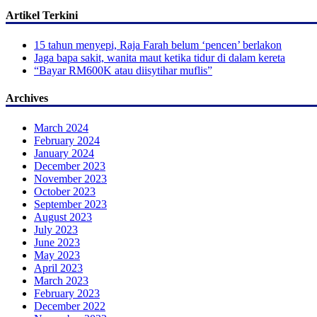
Artikel Terkini
15 tahun menyepi, Raja Farah belum ‘pencen’ berlakon
Jaga bapa sakit, wanita maut ketika tidur di dalam kereta
“Bayar RM600K atau diisytihar muflis”
Archives
March 2024
February 2024
January 2024
December 2023
November 2023
October 2023
September 2023
August 2023
July 2023
June 2023
May 2023
April 2023
March 2023
February 2023
December 2022