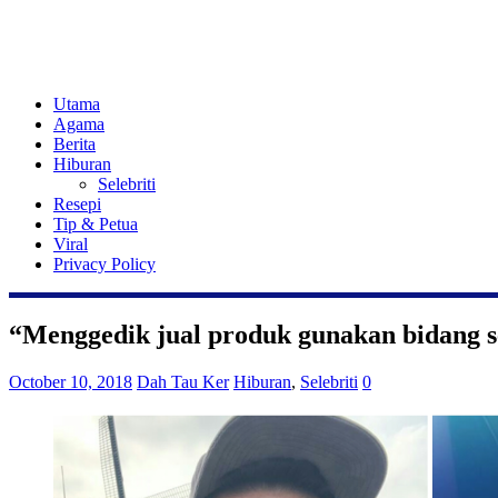
Utama
Agama
Berita
Hiburan
Selebriti
Resepi
Tip & Petua
Viral
Privacy Policy
“Menggedik jual produk gunakan bidang 
October 10, 2018
Dah Tau Ker
Hiburan
,
Selebriti
0