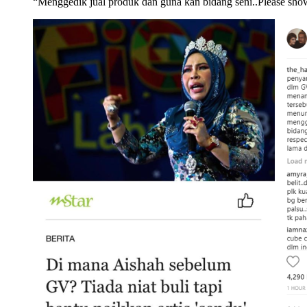
“Menggedik jual produk dan guna kan bidang seni..Please sho