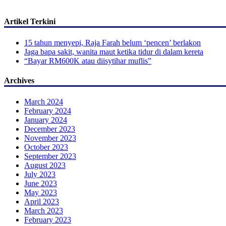
Artikel Terkini
15 tahun menyepi, Raja Farah belum ‘pencen’ berlakon
Jaga bapa sakit, wanita maut ketika tidur di dalam kereta
“Bayar RM600K atau diisytihar muflis”
Archives
March 2024
February 2024
January 2024
December 2023
November 2023
October 2023
September 2023
August 2023
July 2023
June 2023
May 2023
April 2023
March 2023
February 2023