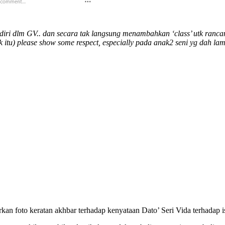
diri dlm GV.. dan secara tak langsung menambahkan ‘class’ utk ranca
 itu) please show some respect, especially pada anak2 seni yg dah la
an foto keratan akhbar terhadap kenyataan Dato’ Seri Vida terhadap i