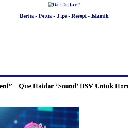
Berita - Petua - Tips - Resepi - Islamik
seni” – Que Haidar ‘Sound’ DSV Untuk Ho