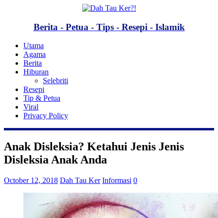
Berita - Petua - Tips - Resepi - Islamik
Utama
Agama
Berita
Hiburan
Selebriti
Resepi
Tip & Petua
Viral
Privacy Policy
Anak Disleksia? Ketahui Jenis Jenis
Disleksia Anak Anda
October 12, 2018
Dah Tau Ker
Informasi
0