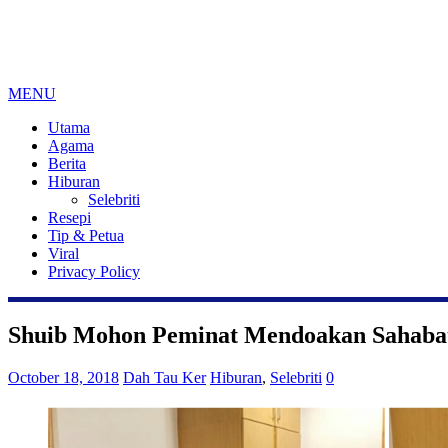
MENU
Utama
Agama
Berita
Hiburan
Selebriti
Resepi
Tip & Petua
Viral
Privacy Policy
Shuib Mohon Peminat Mendoakan Sahabat
October 18, 2018
Dah Tau Ker
Hiburan
,
Selebriti
0