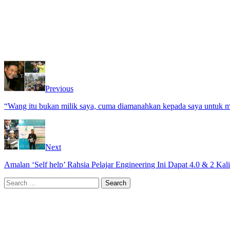
Previous
“Wang itu bukan milik saya, cuma diamanahkan kepada saya untuk m
Next
Amalan ‘Self help’ Rahsia Pelajar Engineering Ini Dapat 4.0 & 2 Ka
Search
for: