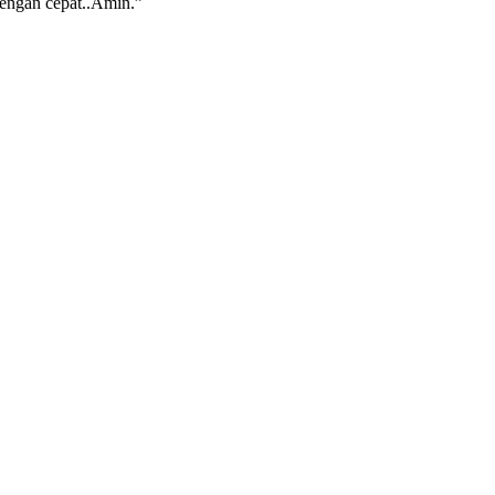
engan cepat..Amin.”