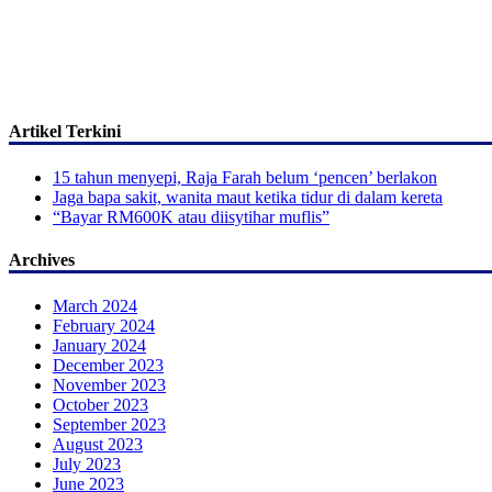
Artikel Terkini
15 tahun menyepi, Raja Farah belum ‘pencen’ berlakon
Jaga bapa sakit, wanita maut ketika tidur di dalam kereta
“Bayar RM600K atau diisytihar muflis”
Archives
March 2024
February 2024
January 2024
December 2023
November 2023
October 2023
September 2023
August 2023
July 2023
June 2023