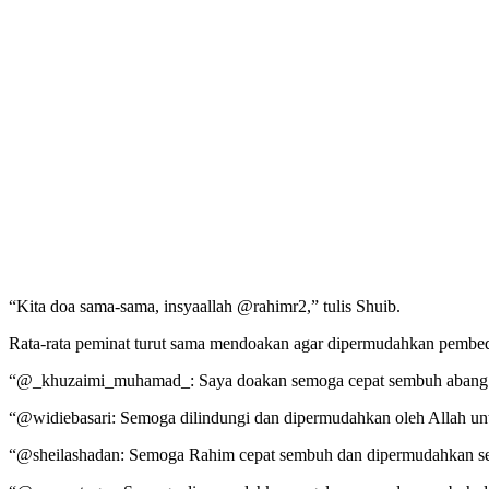
“Kita doa sama-sama, insyaallah @rahimr2,” tulis Shuib.
Rata-rata peminat turut sama mendoakan agar dipermudahkan pembeda
“@_khuzaimi_muhamad_: Saya doakan semoga cepat sembuh abang
“@widiebasari: Semoga dilindungi dan dipermudahkan oleh Allah un
“@sheilashadan: Semoga Rahim cepat sembuh dan dipermudahkan seg