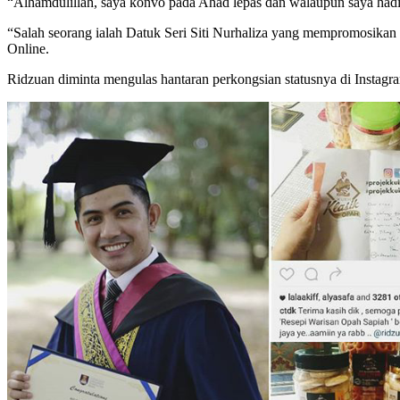
“Alhamdulillah, saya konvo pada Ahad lepas dan walaupun saya hadir
“Salah seorang ialah Datuk Seri Siti Nurhaliza yang mempromosikan 
Online.
Ridzuan diminta mengulas hantaran perkongsian statusnya di Instagr