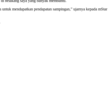
ng di belakang saya yang banyak membantu.
iaga untuk mendapatkan pendapatan sampingan,” ujarnya kepada mStar
.