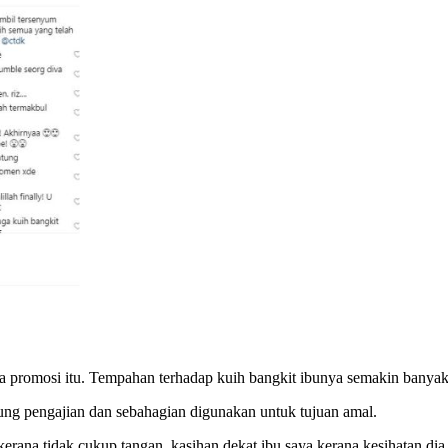
da promosi itu. Tempahan terhadap kuih bangkit ibunya semakin banya
ung pengajian dan sebahagian digunakan untuk tujuan amal.
erana tidak cukup tangan, kasihan dekat ibu saya kerana kesihatan dia 