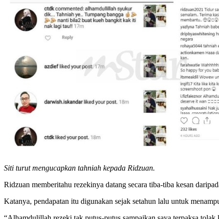
Siti turut mengucapkan tahniah kepada Ridzuan.
Ridzuan memberitahu rezekinya datang secara tiba-tiba kesan daripa
Katanya, pendapatan itu digunakan sejak setahun lalu untuk menamp
“Alhamdulillah rezeki tak putus-putus sampaikan saya terpaksa tolak k