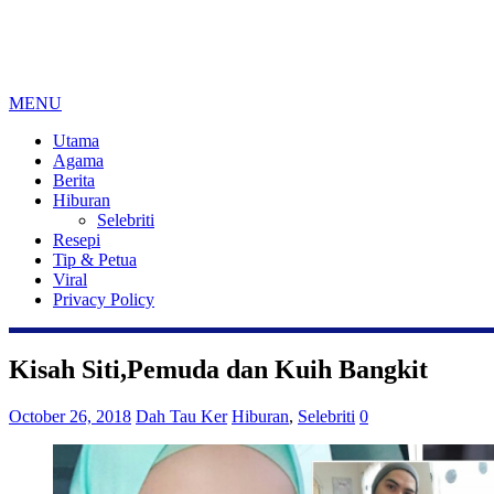
MENU
Utama
Agama
Berita
Hiburan
Selebriti
Resepi
Tip & Petua
Viral
Privacy Policy
Kisah Siti,Pemuda dan Kuih Bangkit
October 26, 2018
Dah Tau Ker
Hiburan
,
Selebriti
0