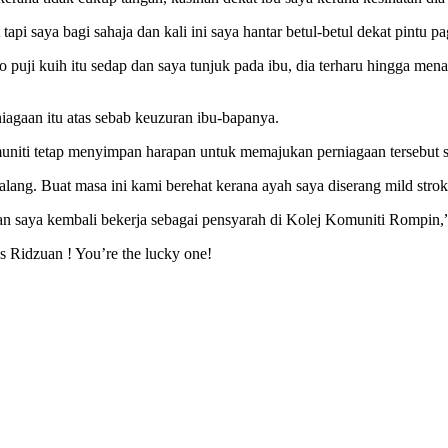
api saya bagi sahaja dan kali ini saya hantar betul-betul dekat pintu p
o puji kuih itu sedap dan saya tunjuk pada ibu, dia terharu hingga men
iagaan itu atas sebab keuzuran ibu-bapanya.
uniti tetap menyimpan harapan untuk memajukan perniagaan tersebut su
balang. Buat masa ini kami berehat kerana ayah saya diserang mild stro
jian saya kembali bekerja sebagai pensyarah di Kolej Komuniti Rompin,”
 Ridzuan ! You’re the lucky one!