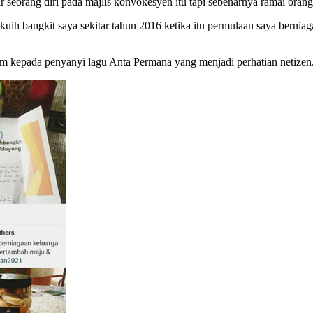
 seorang diri pada majlis konvokesyen itu tapi sebenarnya ramai ora
kuih bangkit saya sekitar tahun 2016 ketika itu permulaan saya bern
am kepada penyanyi lagu Anta Permana yang menjadi perhatian netizen