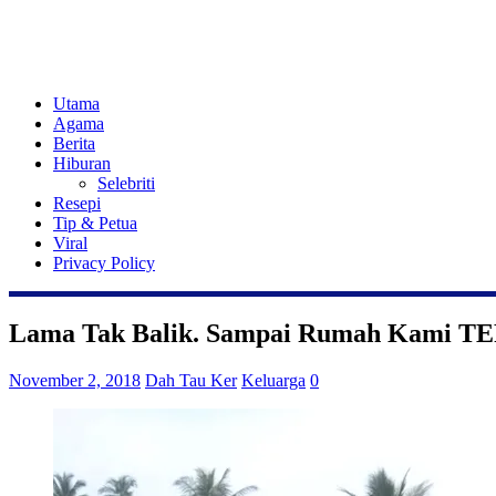
Utama
Agama
Berita
Hiburan
Selebriti
Resepi
Tip & Petua
Viral
Privacy Policy
Lama Tak Balik. Sampai Rumah Kami T
November 2, 2018
Dah Tau Ker
Keluarga
0