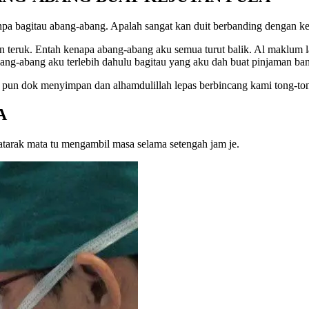
npa bagitau abang-abang. Apalah sangat kan duit berbanding dengan k
 teruk. Entah kenapa abang-abang aku semua turut balik. Al maklum la
g-abang aku terlebih dahulu bagitau yang aku dah buat pinjaman ban
 pun dok menyimpan dan alhamdulillah lepas berbincang kami tong-ton
A
atarak mata tu mengambil masa selama setengah jam je.