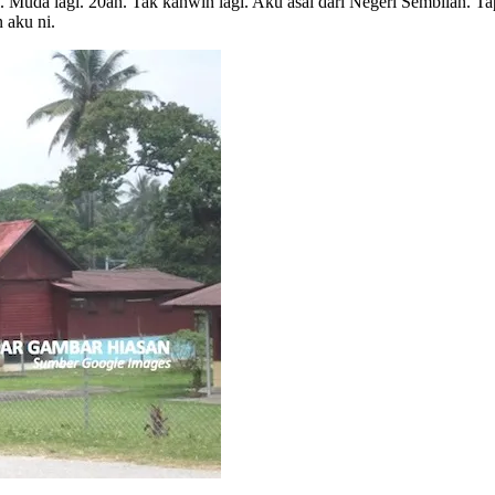
. Muda lagi. 20an. Tak kahwin lagi. Aku asal dari Negeri Sembilan. T
 aku ni.