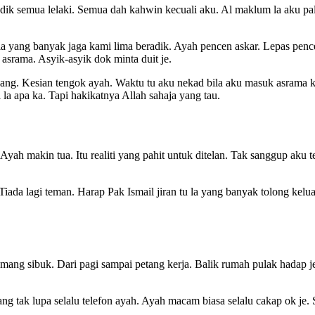
radik semua lelaki. Semua dah kahwin kecuali aku. Al maklum la aku p
a yang banyak jaga kami lima beradik. Ayah pencen askar. Lepas penc
srama. Asyik-asyik dok minta duit je.
ng. Kesian tengok ayah. Waktu tu aku nekad bila aku masuk asrama k
la apa ka. Tapi hakikatnya Allah sahaja yang tau.
ah makin tua. Itu realiti yang pahit untuk ditelan. Tak sanggup aku t
Tiada lagi teman. Harap Pak Ismail jiran tu la yang banyak tolong kelu
emang sibuk. Dari pagi sampai petang kerja. Balik rumah pulak hadap 
 tak lupa selalu telefon ayah. Ayah macam biasa selalu cakap ok je. Si