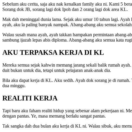
Sebelum aku cerita, saja aku nak kenalkan family aku ni. Kami 5 be
Sorang dok JB, sorang lagi dok Ipoh dan 2 orang lagi dok area KL.
Mak dah meninggal dunia lama. Sejak aku umur 10 tahun lagi. Ayah l
ayah, aku la paling banyak nampak. Abang-abang aku semua sekolah a
Walau susah mana ayah, ayah takkan hampakan permintaan abang-aba
sambung ijazah lepas abis diploma. Abang-abang aku semua kata rugi 
AKU TERPAKSA KERJA DI KL
Mereka semua sejak kahwin memang jarang sekali balik rumah ayah. Ay
duit bukan untuk dia, tetapi untuk pelajaran anak-anak dia.
Bila aku dapat kerja di KL. Aku sedih. Ayah dok sorang je di rumah. 
dua minggu.
REALITI KERJA
Tapi baru aku faham realiti hidup yang sebenar alam pekerjaan ni. M
dengan pantas. Ye, masa memang berlalu sangat pantas.
Tak sangka dah dua bulan aku kerja di KL ni. Walau sibuk, aku memang