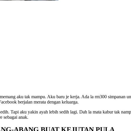
 memang aku tak mampu. Aku baru je kerja. Ada la rm300 simpanan unt
t Facebook berjalan merata dengan keluarga.
dih. Tapi aku yakin ayah lebih sedih lagi. Dah la mata kabur tak nam
re sebagai anak.
ANG-ABANG BUAT KEJUTAN PULA