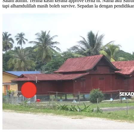
Salam admin. Terima kasih kerana approve cerita ni. Nama aku Saiful
tapi alhamdulillah masih boleh survive. Sepadan la dengan pendidikan