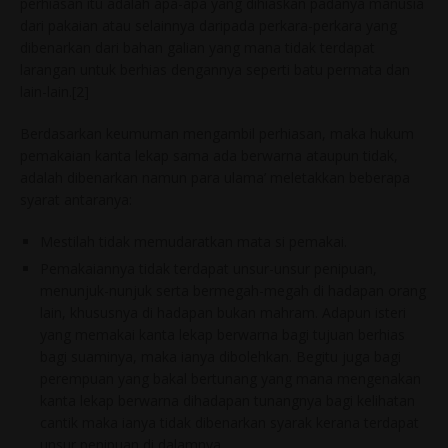
perhiasan itu adalah apa-apa yang dihiaskan padanya manusia
dari pakaian atau selainnya daripada perkara-perkara yang
dibenarkan dari bahan galian yang mana tidak terdapat
larangan untuk berhias dengannya seperti batu permata dan
lain-lain.[2]
Berdasarkan keumuman mengambil perhiasan, maka hukum
pemakaian kanta lekap sama ada berwarna ataupun tidak,
adalah dibenarkan namun para ulama’ meletakkan beberapa
syarat antaranya:
Mestilah tidak memudaratkan mata si pemakai.
Pemakaiannya tidak terdapat unsur-unsur penipuan,
menunjuk-nunjuk serta bermegah-megah di hadapan orang
lain, khususnya di hadapan bukan mahram. Adapun isteri
yang memakai kanta lekap berwarna bagi tujuan berhias
bagi suaminya, maka ianya dibolehkan. Begitu juga bagi
perempuan yang bakal bertunang yang mana mengenakan
kanta lekap berwarna dihadapan tunangnya bagi kelihatan
cantik maka ianya tidak dibenarkan syarak kerana terdapat
unsur penipuan di dalamnya.