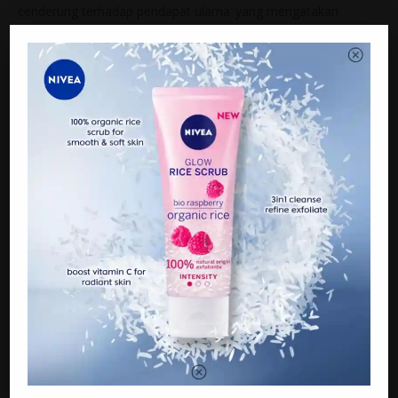
cenderung terhadap pendapat ulama’ yang mengatakan
seeloknya ditinggalkan pemakaian kanta lekap berwarna demi
mengelakkan diri dari terjebak ke dalam fitnah seperti
penipuan dan pembaziran. Wallahu a’lam.
Akhukum fillah,
S.S Datuk Dr. Zulkifli Bin Mohamad Al-Bakri
Mufti Wilayah Persekutuan
16 November 2016 bersamaan 16 Safar 1438 H
[1] Lihat al-Fiqh al-Muyassar oleh Prof. Dr. Abdullah al-Tayyar,
Prof. Dr. Abdullah al-Mutlaq & Dr. Muhammad al-Musa. Madar
al-Watan li al-Nasyar, (11/89). Lihat juga Fatawa Yas’alunak
oleh Prof. Dr. Husamuddin ‘Afanah, (2/439).
[2] Lihat Fath al-Qadir. Dar Ibn Kathir, (2/228).