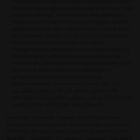
membenarkan penggunaan kanta lekap berwarna ataupun
tidak sekiranya penggunaan kanta lekap tersebut atas dasar
perubatan dan hajat. Ini kerana kanta lekap adalah ganti
kepada kaca mata bagi mereka yang mengalami masalah
penglihatan seperti rabun. Meskipun begitu, nasihat doktor
yang bertauliah mestilah di ambil kira untuk mengelakkan
berlakunya komplikasi terhadap mata selepas
menggunakannya yang mana boleh merosakkan mata.[1]
Pendapat yang membenarkan pemakaian kanta lekap
berwarna atas dasar perhiasan mengatakan bahawa ianya
termasuk di dalam perhiasan yang diharuskan
penggunaannya selagi mana tiada dalil yang
mengharamkannya. Ini berdasarkan firman Allah SWT:
قُلۡ مَنۡ حَرَّمَ زِينَةَ ٱللَّهِ ٱلَّتِيٓ أَخۡرَجَ لِعِبَادِهِۦ وَٱلطَّيِّبَٰتِ مِنَ
ٱلرِّزۡقِۚ قُلۡ هِيَ لِلَّذِينَ ءَامَنُواْ فِي ٱلۡحَيَوٰةِ ٱلدُّنۡيَا خَالِصَةٗ يَوۡمَ
ٱلۡقِيَٰمَةِۗ كَذَٰلِكَ نُفَصِّلُ ٱلۡأٓيَٰتِ لِقَوۡمٖ يَعۡلَمُونَ
Maksudnya: Katakanlah: “Siapakah yang mengharamkan
perhiasan dari Allah yang telah dikeluarkan-Nya untuk hamba-
hamba-Nya dan (siapa pulakah yang mengharamkan) rezeki
yang baik?” Katakanlah: “Semuanya itu (disediakan) bagi orang-