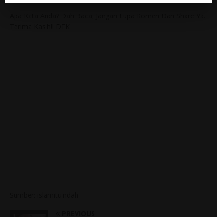
Apa Kata Anda? Dah Baca, Jangan Lupa Komen Dan Share Ya.
Terima Kasih!! DTK
Sumber: islamituindah
PREVIOUS