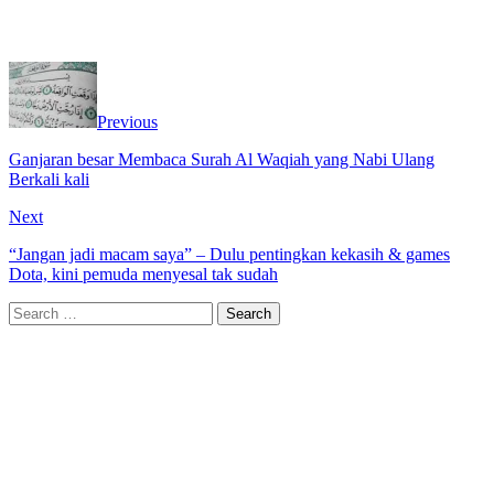
Previous
Ganjaran besar Membaca Surah Al Waqiah yang Nabi Ulang
Berkali kali
Next
“Jangan jadi macam saya” – Dulu pentingkan kekasih & games
Dota, kini pemuda menyesal tak sudah
Search
for: