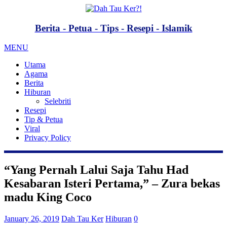
Berita - Petua - Tips - Resepi - Islamik
MENU
Utama
Agama
Berita
Hiburan
Selebriti
Resepi
Tip & Petua
Viral
Privacy Policy
“Yang Pernah Lalui Saja Tahu Had
Kesabaran Isteri Pertama,” – Zura bekas
madu King Coco
January 26, 2019
Dah Tau Ker
Hiburan
0