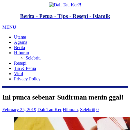
Berita - Petua - Tips - Resepi - Islamik
MENU
Utama
Agama
Berita
Hiburan
Selebriti
Resepi
Tip & Petua
Viral
Privacy Policy
Ini punca sebenar Sudirman menin ggal!
February 25, 2019
Dah Tau Ker
Hiburan
,
Selebriti
0