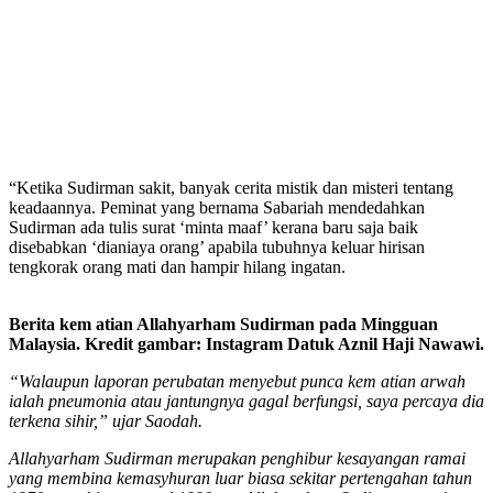
“Ketika Sudirman sakit, banyak cerita mistik dan misteri tentang
keadaannya. Peminat yang bernama Sabariah mendedahkan
Sudirman ada tulis surat ‘minta maaf’ kerana baru saja baik
disebabkan ‘dianiaya orang’ apabila tubuhnya keluar hirisan
tengkorak orang mati dan hampir hilang ingatan.
Berita kem atian Allahyarham Sudirman pada Mingguan
Malaysia. Kredit gambar: Instagram Datuk Aznil Haji Nawawi.
“Walaupun laporan perubatan menyebut punca kem atian arwah
ialah pneumonia atau jantungnya gagal berfungsi, saya percaya dia
terkena sihir,” ujar Saodah.
Allahyarham Sudirman merupakan penghibur kesayangan ramai
yang membina kemasyhuran luar biasa sekitar pertengahan tahun