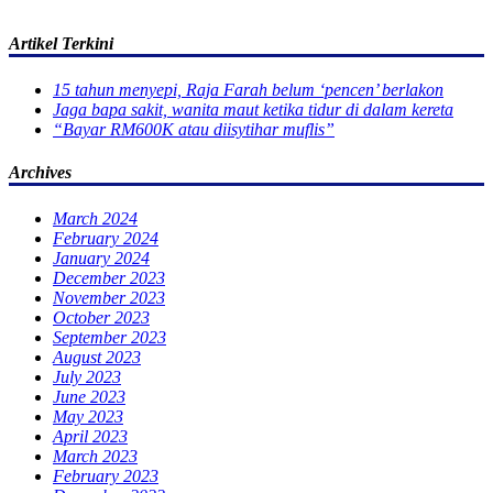
Artikel Terkini
15 tahun menyepi, Raja Farah belum ‘pencen’ berlakon
Jaga bapa sakit, wanita maut ketika tidur di dalam kereta
“Bayar RM600K atau diisytihar muflis”
Archives
March 2024
February 2024
January 2024
December 2023
November 2023
October 2023
September 2023
August 2023
July 2023
June 2023
May 2023
April 2023
March 2023
February 2023