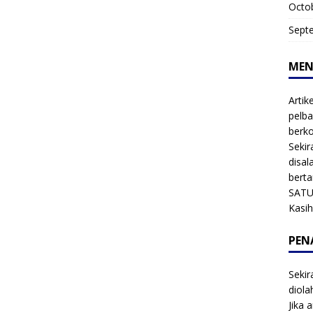
Octo
Sept
MEN
Artik
pelba
berk
Sekir
disal
bert
SATU
Kasi
PEN
Sekir
diol
Jika 