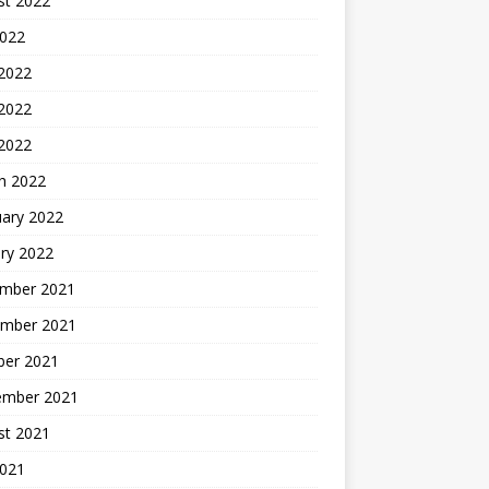
st 2022
2022
 2022
2022
 2022
h 2022
uary 2022
ry 2022
mber 2021
mber 2021
ber 2021
ember 2021
st 2021
2021