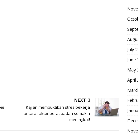
Nove
Octo
Sept
Augu
July 
June
May 
April
Marc
NEXT
Febr
bie
Kajian membuktikan stres bekerja
Janua
antara faktor berat badan semakin
meningkat!
Dece
Nove