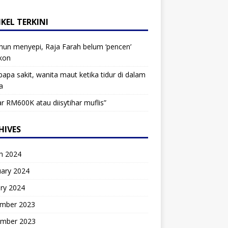
KEL TERKINI
hun menyepi, Raja Farah belum ‘pencen’
kon
bapa sakit, wanita maut ketika tidur di dalam
a
r RM600K atau diisytihar muflis”
HIVES
h 2024
uary 2024
ry 2024
mber 2023
mber 2023