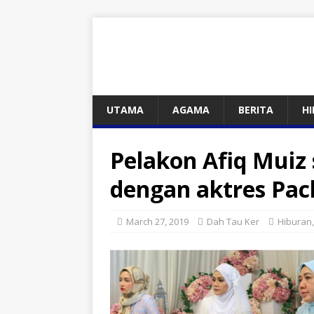
UTAMA
AGAMA
BERITA
H
Pelakon Afiq Muiz
dengan aktres Pac
March 27, 2019
Dah Tau Ker
Hiburan