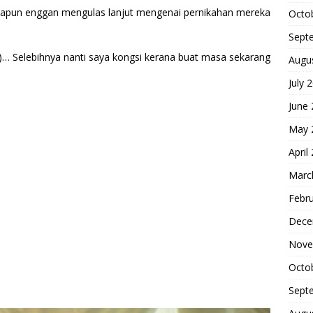
apun enggan mengulas lanjut mengenai pernikahan mereka
Octo
Sept
a)… Selebihnya nanti saya kongsi kerana buat masa sekarang
Augu
July 
June
May 
April
Marc
Febr
Dece
Nove
Octo
Sept