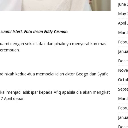
June
May 
April
 suami isteri. Foto ihsan Eddy Yusman.
Marc
Febr
 suami dengan sekali lafaz dan pihaknya menyerahkan mas
perempuan.
Janua
Dece
Nove
kad nikah kedua-dua mempelai ialah aktor Beego dan Syafie
Octo
Sept
kal menjadi adik ipar kepada Afiq apabila dia akan mengikat
Marc
7 April depan.
Febr
Janua
Dece