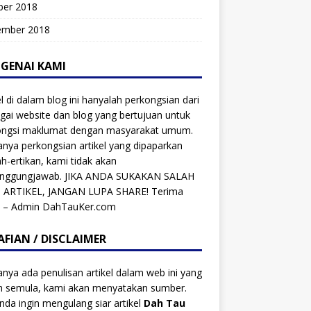
ber 2018
ember 2018
GENAI KAMI
el di dalam blog ini hanyalah perkongsian dari
gai website dan blog yang bertujuan untuk
ongsi maklumat dengan masyarakat umum.
anya perkongsian artikel yang dipaparkan
ah-ertikan, kami tidak akan
anggungjawab. JIKA ANDA SUKAKAN SALAH
 ARTIKEL, JANGAN LUPA SHARE! Terima
h – Admin DahTauKer.com
AFIAN / DISCLAIMER
anya ada penulisan artikel dalam web ini yang
ah semula, kami akan menyatakan sumber.
anda ingin mengulang siar artikel
Dah Tau