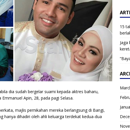
ARTI
15 ta
berla
Jaga 
keret
“Baya
ARC
Marc
pabila dia sudah bergelar suami kepada aktres baharu,
Febr
 Emmanuel Apin, 28, pada pagi Selasa.
Janua
rkata, majlis pernikahan mereka berlangsung di Bangi,
Dece
ng hanya dihadiri oleh ahli keluarga terdekat kedua-dua
Nove