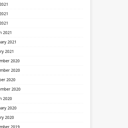
 2021
2021
 2021
h 2021
uary 2021
ry 2021
mber 2020
mber 2020
ber 2020
ember 2020
h 2020
uary 2020
ry 2020
mber 2019