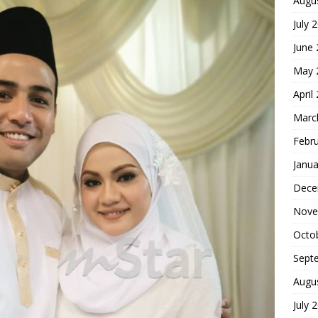
Augu
July 
June
May 
April
Marc
Febr
Janua
Dece
Nove
Octo
Sept
Augu
July 