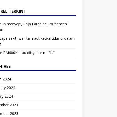
KEL TERKINI
hun menyepi, Raja Farah belum ‘pencen’
kon
bapa sakit, wanita maut ketika tidur di dalam
a
r RM600K atau diisytihar muflis”
HIVES
h 2024
uary 2024
ry 2024
mber 2023
mber 2023