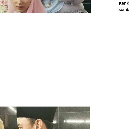
Ker
d
sumbe