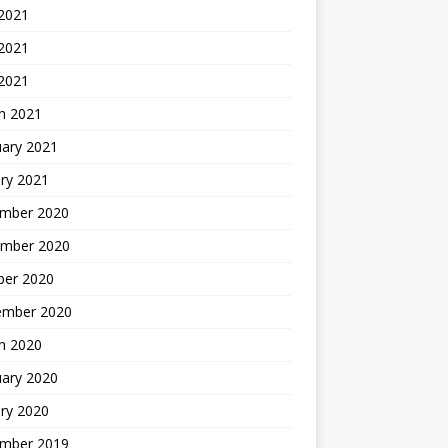
 2021
2021
 2021
h 2021
uary 2021
ry 2021
mber 2020
mber 2020
ber 2020
ember 2020
h 2020
uary 2020
ry 2020
mber 2019