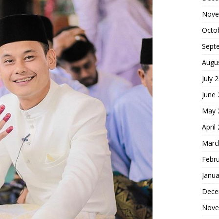
Nove
Octo
Sept
Augu
July 
June
May 
April
Marc
Febr
Janua
Dece
Nove