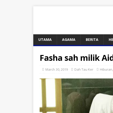
UTAMA
AGAMA
BERITA
H
Fasha sah milik Aid
March 30, 2019
Dah Tau Ker
Hiburan