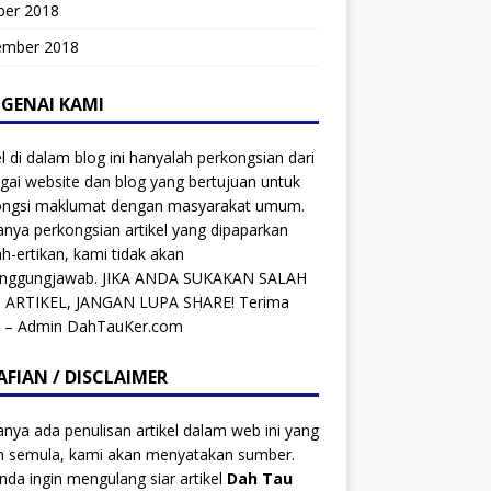
ber 2018
ember 2018
GENAI KAMI
el di dalam blog ini hanyalah perkongsian dari
gai website dan blog yang bertujuan untuk
ongsi maklumat dengan masyarakat umum.
anya perkongsian artikel yang dipaparkan
ah-ertikan, kami tidak akan
anggungjawab. JIKA ANDA SUKAKAN SALAH
 ARTIKEL, JANGAN LUPA SHARE! Terima
h – Admin DahTauKer.com
AFIAN / DISCLAIMER
anya ada penulisan artikel dalam web ini yang
ah semula, kami akan menyatakan sumber.
anda ingin mengulang siar artikel
Dah Tau