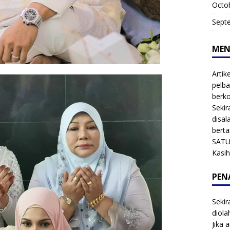
Octo
Sept
MEN
Artik
pelba
berk
Sekir
disal
bert
SATU
Kasi
PEN
Sekir
diol
Jika 