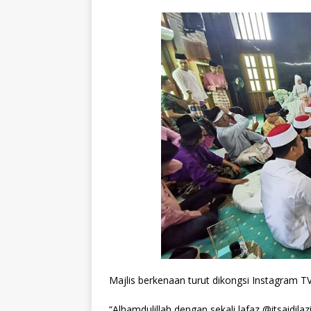
Majlis berkenaan turut dikongsi Instagram T
“Alhamdulillah dengan sekali lafaz @itsaidila