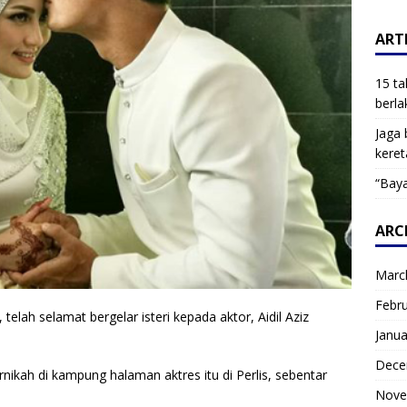
ARTI
15 ta
berla
Jaga 
keret
“Baya
ARC
Marc
Febr
lah selamat bergelar isteri kepada aktor, Aidil Aziz
Janua
Dece
nikah di kampung halaman aktres itu di Perlis, sebentar
Nove