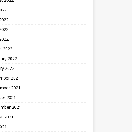
st 2022
2022
 2022
2022
 2022
h 2022
uary 2022
ry 2022
mber 2021
mber 2021
ber 2021
ember 2021
st 2021
2021