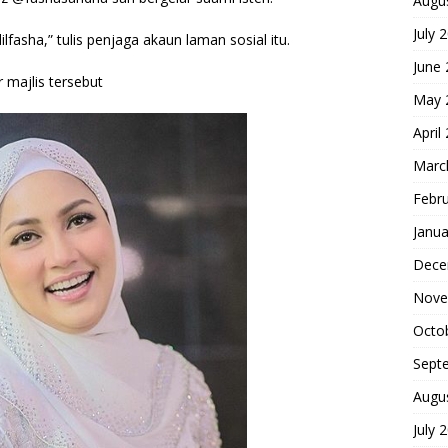
Augu
July 
fasha,” tulis penjaga akaun laman sosial itu.
June
 majlis tersebut
May 
April
Marc
Febr
Janua
Dece
Nove
Octo
Sept
Augu
July 