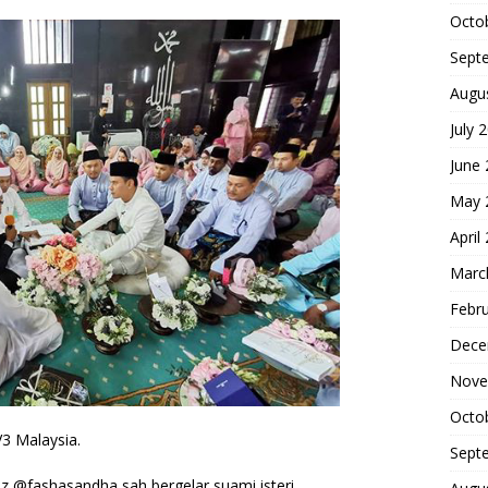
Octo
Sept
Augu
July 
June
May 
April
Marc
Febr
Dece
Nove
Octo
V3 Malaysia.
Sept
ziz @fashasandha sah bergelar suami isteri.