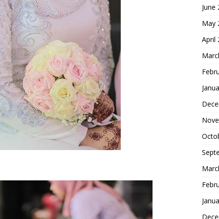
June
May 
April
Marc
Febr
Janua
Dece
Nove
Octo
Sept
Marc
Febr
Janua
Dece