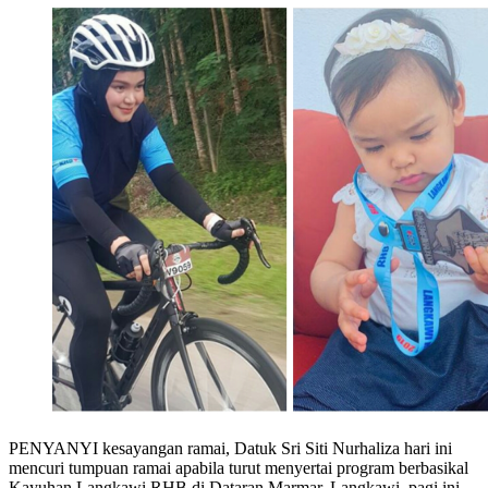
PENYANYI kesayangan ramai, Datuk Sri Siti Nurhaliza hari ini
mencuri tumpuan ramai apabila turut menyertai program berbasikal
Kayuhan Langkawi RHB di Dataran Marmar, Langkawi, pagi ini.