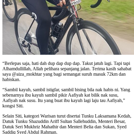
“Berlepas saja, hati dah dup dap dup dap. Takut jatuh lagi. Tapi tapi
Alhamdullillah, Allah pelihara sepanjang jalan. Terima kasih sahabat
saya @aiza_mokhtar yang bagi semangat suruh masuk 72km dan
habiskan.
“Sambil kayuh, sambil istigfar, sambil bising bila nak habis ni. Yang
sebenarnya ibu kayuh sambil pikir Aafiyah kat bilik nak susu,
Aafiyah nak susu. Itu yang buat ibu kayuh lagi laju tau Aafiyah,”
kongsi Siti.
Selain Siti, kategori Warisan turut disertai Tunku Laksamana Kedah,
Datuk Tunku Shazuddin Ariff Sultan Sallehuddin, Menteri Besar,
Datuk Seri Mukhriz Mahathir dan Menteri Belia dan Sukan, Syed
Saddiq Syed Abdul Rahman.