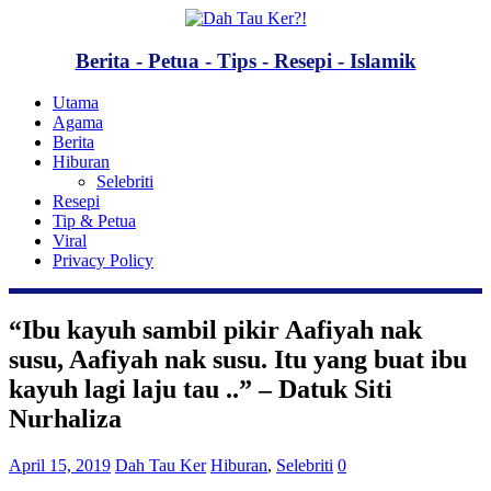
Berita - Petua - Tips - Resepi - Islamik
Utama
Agama
Berita
Hiburan
Selebriti
Resepi
Tip & Petua
Viral
Privacy Policy
“Ibu kayuh sambil pikir Aafiyah nak
susu, Aafiyah nak susu. Itu yang buat ibu
kayuh lagi laju tau ..” – Datuk Siti
Nurhaliza
April 15, 2019
Dah Tau Ker
Hiburan
,
Selebriti
0