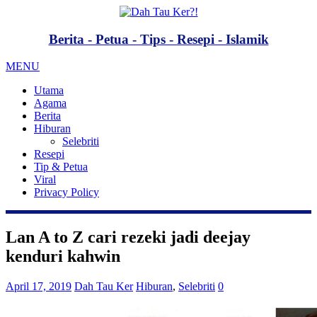
Berita - Petua - Tips - Resepi - Islamik
MENU
Utama
Agama
Berita
Hiburan
Selebriti
Resepi
Tip & Petua
Viral
Privacy Policy
Lan A to Z cari rezeki jadi deejay
kenduri kahwin
April 17, 2019
Dah Tau Ker
Hiburan
,
Selebriti
0