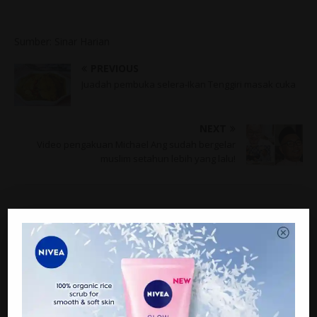
Sumber: Sinar Harian
PREVIOUS
Juadah pembuka selera-Ikan Tenggiri masak cuka
NEXT
Video pengakuan Michael Ang sudah bergelar
muslim setahun lebih yang lalu!