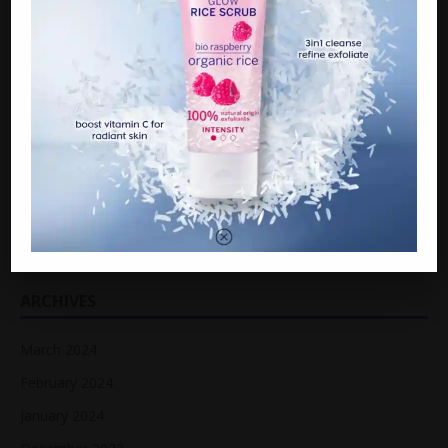
ARTIKEL TERKINI
15 tahun menyepi, Raja Farah belum ‘pencen’ berlakon
Jaga bapa sakit, wanita maut ketika tidur di dalam kereta
“Bayar RM600K atau diisytihar muflis”
ARCHIVES
March 2024
February 2024
January 2024