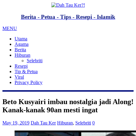
Berita - Petua - Tips - Resepi - Islamik
MENU
Utama
Agama
Berita
Hiburan
Selebriti
Resepi
Tip & Petua
Viral
Privacy Policy
Beto Kusyairi imbau nostalgia jadi Along!
Kanak-kanak 90an mesti ingat
May 19, 2019
Dah Tau Ker
Hiburan
,
Selebriti
0