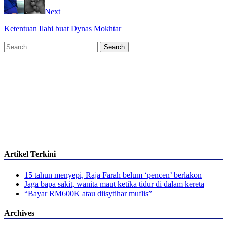
Next
Ketentuan Ilahi buat Dynas Mokhtar
Search
for:
Artikel Terkini
15 tahun menyepi, Raja Farah belum ‘pencen’ berlakon
Jaga bapa sakit, wanita maut ketika tidur di dalam kereta
“Bayar RM600K atau diisytihar muflis”
Archives