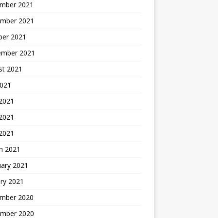
mber 2021
mber 2021
ber 2021
ember 2021
st 2021
2021
 2021
2021
 2021
h 2021
uary 2021
ry 2021
mber 2020
mber 2020