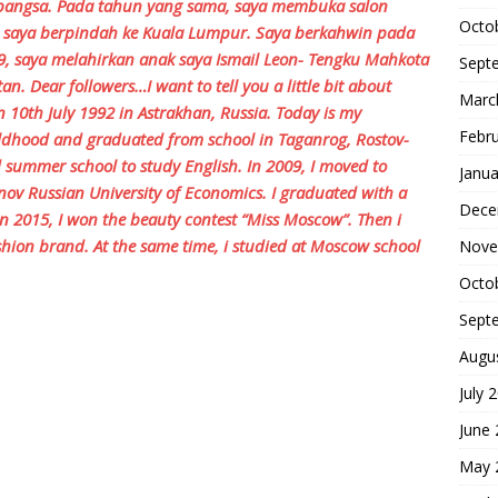
bangsa. Pada tahun yang sama, saya membuka salon
Octo
, saya berpindah ke Kuala Lumpur. Saya berkahwin pada
, saya melahirkan anak saya Ismail Leon- Tengku Mahkota
Sept
n. Dear followers…I want to tell you a little bit about
Marc
 10th July 1992 in Astrakhan, Russia. Today is my
Febr
hildhood and graduated from school in Taganrog, Rostov-
d summer school to study English. In 2009, I moved to
Janua
v Russian University of Economics. I graduated with a
Dece
In 2015, I won the beauty contest “Miss Moscow”. Then i
ion brand. At the same time, i studied at Moscow school
Nove
Octo
Sept
Augu
July 
June
May 