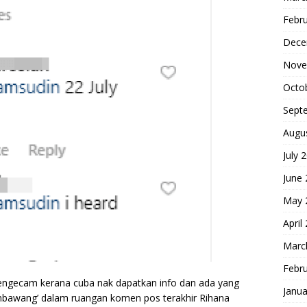
Febr
Dece
Nove
Octo
Sept
Augu
July 
June
May 
April
Marc
Febr
mengecam kerana cuba nak dapatkan info dan ada yang
Janua
mbawang’ dalam ruangan komen pos terakhir Rihana