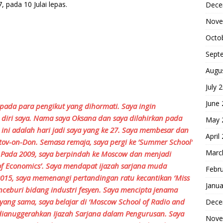
 pada 10 Julai lepas.
Dece
Nove
Octo
Sept
Augu
July 
June
pada para pengikut yang dihormati. Saya ingin
diri saya. Nama saya Oksana dan saya dilahirkan pada
May 
i ini adalah hari jadi saya yang ke 27. Saya membesar dan
April
tov-on-Don. Semasa remaja, saya pergi ke ‘Summer School’
Marc
s. Pada 2009, saya berpindah ke Moscow dan menjadi
y of Economics’. Saya mendapat ijazah sarjana muda
Febr
015, saya memenangi pertandingan ratu kecantikan ‘Miss
Janua
ceburi bidang industri fesyen. Saya mencipta jenama
yang sama, saya belajar di ‘Moscow School of Radio and
Dece
h dianuggerahkan Ijazah Sarjana dalam Pengurusan. Saya
Nove