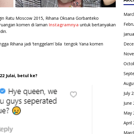
Marc
ngin Ratu Moscow 2015, Rihana Oksana Gorbanteko
Febr
ri ruangan komen di laman
Instagramnya
untuk bertanyakan
din.
Janua
Dece
tangga Rihana jadi ‘tenggelam’ bila tengok Yana komen
Nove
Octo
Sept
2 Julai, betul ke?
Augu
July 
June
May 
April
Marc