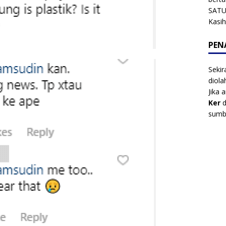
SATU
Kasi
PEN
Sekir
diol
Jika 
Ker
d
sumbe