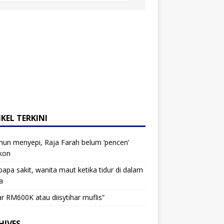
KEL TERKINI
hun menyepi, Raja Farah belum ‘pencen’
kon
bapa sakit, wanita maut ketika tidur di dalam
a
r RM600K atau diisytihar muflis”
HIVES