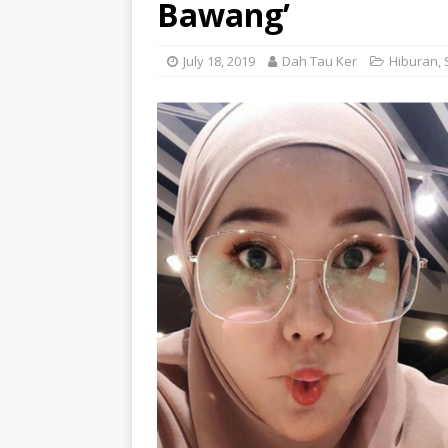
Bawang’
July 18, 2019
Dah Tau Ker
Hiburan
,