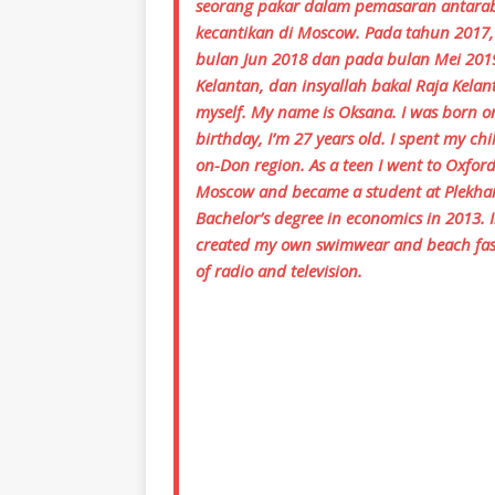
seorang pakar dalam pemasaran antara
kecantikan di Moscow. Pada tahun 2017
bulan Jun 2018 dan pada bulan Mei 2019
Kelantan, dan insyallah bakal Raja Kelanta
myself. My name is Oksana. I was born on
birthday, I’m 27 years old. I spent my c
on-Don region. As a teen I went to Oxfor
Moscow and became a student at Plekhano
Bachelor’s degree in economics in 2013. 
created my own swimwear and beach fash
of radio and television.