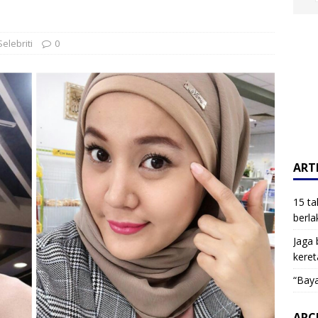
Selebriti
0
ARTI
15 ta
berla
Jaga 
keret
“Baya
ARC