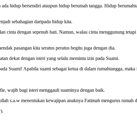
a ada hidup bersendiri ataupun hidup berumah tangga. Hidup berumaht
menjadi sebahagian daripada hidup kita.
ng dan cinta dengan sepenuh hati. Namun, walau cinta menggunung tetap
dak pasangan kita seratus peratus begitu juga dengan dia.
ahatan dekat dengan isteri yang selalu meminta izin pada Suami.
da pada Suami! Apabila suami sebagai ketua di dalam rumahtangga, maka
e, wajib bagi isteri menggauli suaminya dengan baik.
lullah s.a.w menentukan kewajipan anaknya Fatimah mengurus rumah da
).