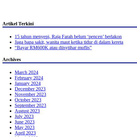
Artikel Terkini
15 tahun menyepi, Raja Farah belum ‘pencen’ berlakon
Jaga bapa sakit, wanita maut ketika tidur di dalam kereta
“Bayar RM600K atau diisytihar muflis”
Archives
March 2024
February 2024
January 2024
December 2023
November 2023
October 2023
September 2023
August 2023
July 2023
June 2023
May 2023
April 2023