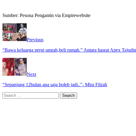
Sumber: Pesona Pengantin via Empirewebsite
Previous
“Bawa keluarga pergi umrah,beli rumah.” Antara hasrat Apex Tajudin
Next
“Sepanjang 12bulan apa saja boleh jadi..”- Mira Filzah
Search
for: