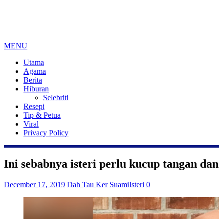
MENU
Utama
Agama
Berita
Hiburan
Selebriti
Resepi
Tip & Petua
Viral
Privacy Policy
Ini sebabnya isteri perlu kucup tangan d
December 17, 2019
Dah Tau Ker
SuamiIsteri
0