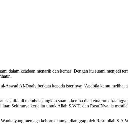
 suami dalam keadaan menarik dan kemas. Dengan itu suami menjadi terh
ihatin.
al-Aswad AI-Dualy berkata kepada isterinya: ‘Apabila kamu melihat 
ngan sekali-kali membelakangkan suami, kerana dia ketua rumah-tangga.
i luar. Sekiranya kerja itu untuk Allah S.W.T. dan RasuINya, ia mes
i. Wanita yang menjaga kehormatannya dianggap oleh Rasulullah S.A.W.