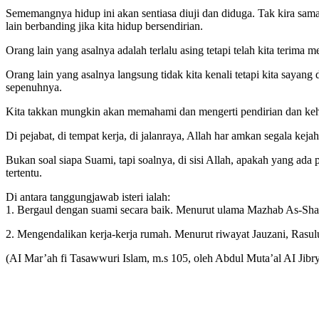
Sememangnya hidup ini akan sentiasa diuji dan diduga. Tak kira sam
lain berbanding jika kita hidup bersendirian.
Orang lain yang asalnya adalah terlalu asing tetapi telah kita terima 
Orang lain yang asalnya langsung tidak kita kenali tetapi kita saya
sepenuhnya.
Kita takkan mungkin akan memahami dan mengerti pendirian dan kehen
Di pejabat, di tempat kerja, di jalanraya, Allah har amkan segala kej
Bukan soal siapa Suami, tapi soalnya, di sisi Allah, apakah yang a
tertentu.
Di antara tanggungjawab isteri ialah:
1. Bergaul dengan suami secara baik. Menurut ulama Mazhab As-Shafi
2. Mengendalikan kerja-kerja rumah. Menurut riwayat Jauzani, Rasu
(AI Mar’ah fi Tasawwuri Islam, m.s 105, oleh Abdul Muta’al AI Jibry