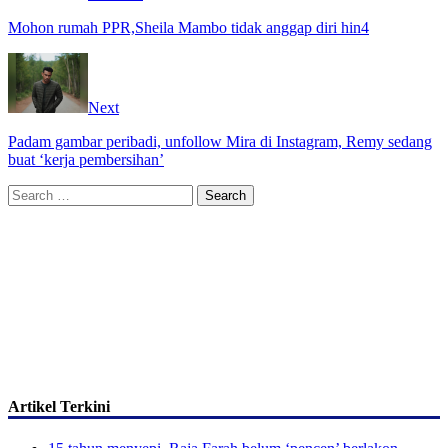
Mohon rumah PPR,Sheila Mambo tidak anggap diri hin4
Next
Padam gambar peribadi, unfollow Mira di Instagram, Remy sedang
buat ‘kerja pembersihan’
Search
for:
Artikel Terkini