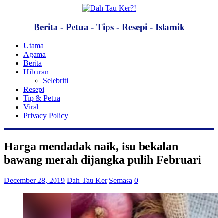
Berita - Petua - Tips - Resepi - Islamik
Utama
Agama
Berita
Hiburan
Selebriti
Resepi
Tip & Petua
Viral
Privacy Policy
Harga mendadak naik, isu bekalan
bawang merah dijangka pulih Februari
December 28, 2019
Dah Tau Ker
Semasa
0