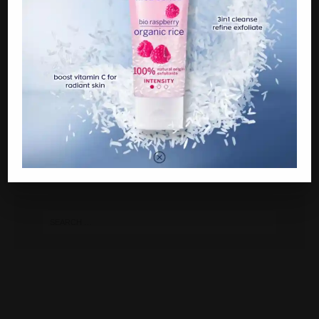
Sumber:BH
PREVIOUS
Resepi Paprik Ayam Kaww. Halia jangan banyak,
nanti tak sedap
NEXT
Petua Abby Fana buang toksik dalam badan ikut
cara Ustaz Hanafiah