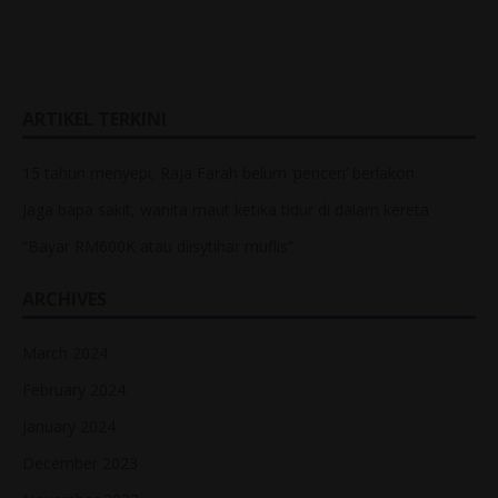
ARTIKEL TERKINI
15 tahun menyepi, Raja Farah belum ‘pencen’ berlakon
Jaga bapa sakit, wanita maut ketika tidur di dalam kereta
“Bayar RM600K atau diisytihar muflis”
ARCHIVES
March 2024
February 2024
January 2024
December 2023