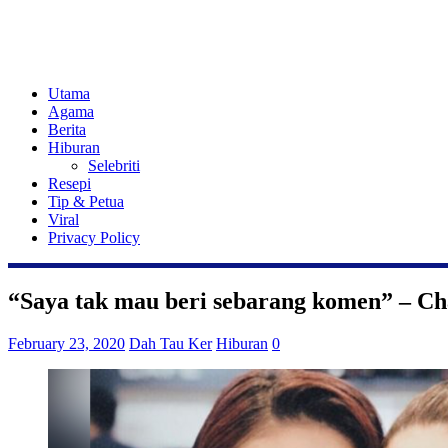
Utama
Agama
Berita
Hiburan
Selebriti
Resepi
Tip & Petua
Viral
Privacy Policy
“Saya tak mau beri sebarang komen” – 
February 23, 2020
Dah Tau Ker
Hiburan
0