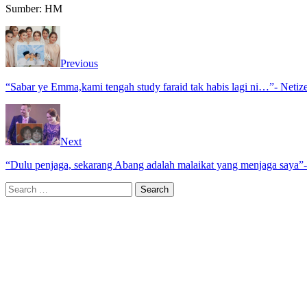
Sumber: HM
Previous
“Sabar ye Emma,kami tengah study faraid tak habis lagi ni…”- Netiz
Next
“Dulu penjaga, sekarang Abang adalah malaikat yang menjaga saya”- 
Search
for: