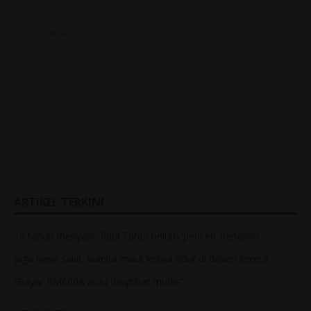
ARTIKEL TERKINI
15 tahun menyepi, Raja Farah belum ‘pencen’ berlakon
Jaga bapa sakit, wanita maut ketika tidur di dalam kereta
“Bayar RM600K atau diisytihar muflis”