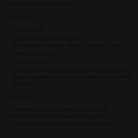
RESEPI BELEBAT UBI KELEDEK
Bahan-bahan :
3 cawan Santan
1 cawan tepung beras cap 3 gajah
(Kira dulu gajah kat plastik tepung tu, baru beli..heheh)
5 sudu besar gula pasir
1 sudu kecil garam
1 cawan Ubi keledek yang sudah dikukus, di p0tong kecil2.
(Jangan rebus,kita tak mau air masuk dalam ubi,nanti lembik
tak sedap)
Cara-caranya :
1- Campurkan semua bahan dalam kuali kecuali ubi.
2- Pastikan api perlahan dan kacau sehingga kental.
3- Dah kental, tutup api. Masukkan ubi dan gaul rata.