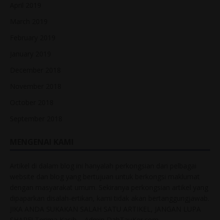
April 2019
March 2019
February 2019
January 2019
December 2018
November 2018
October 2018
September 2018
MENGENAI KAMI
Artikel di dalam blog ini hanyalah perkongsian dari pelbagai
website dan blog yang bertujuan untuk berkongsi maklumat
dengan masyarakat umum. Sekiranya perkongsian artikel yang
dipaparkan disalah-ertikan, kami tidak akan bertanggungjawab.
JIKA ANDA SUKAKAN SALAH SATU ARTIKEL, JANGAN LUPA
SHARE! Terima Kasih – Admin DahTauKer.com