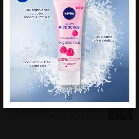
Sumber: auntie azs via Resepi Kuih dan Masakan
PREVIOUS
Tip untuk bagi pokok dan bunga berbuah lebat,
guna Ajinomoto je!
NEXT
“Minta maaf pada Mak tanpa sebarang rakaman
video atau kamera”- Ali Puteh