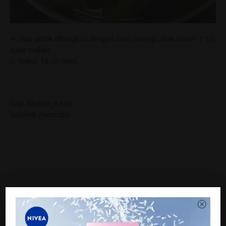
4- Siap untuk dibungkus dengan daun pisang.Letak dalam 1 1/2
sudu makan.
5- Kukus 15-20 minit.
Siap. Mudah je kan.
Selamat mencuba.