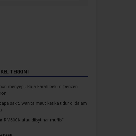
KEL TERKINI
hun menyepi, Raja Farah belum ‘pencen’
kon
bapa sakit, wanita maut ketika tidur di dalam
a
r RM600K atau diisytihar muflis”
HIVES