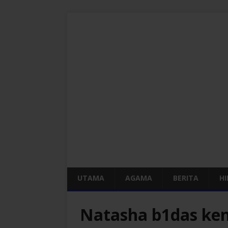
UTAMA
AGAMA
BERITA
H
Natasha b1das ke