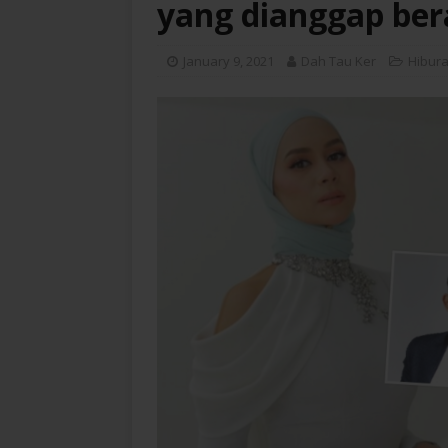
yang dianggap ber
January 9, 2021
Dah Tau Ker
Hibur