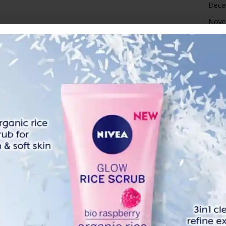
Dece
Nove
 sebenar atau selidik kepada saya sebelum mengeluarkan
Octo
nghe-ntam.
Sept
rsebut tidak sesuai untuk orang berhijab tidak tepat.
a rekaan mereka sebelum ini untuk selebriti bertudung kelas
Augu
akkan leher ataupun menampakkan potongan badan.
July 
sebegitu. Tepuk dada tanya hati,” katanya.
June
May 
 filem Chermin itu bagaimanapun turut mengakui khilafnya
April
Marc
Febr
Janua
Dece
Nove