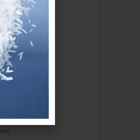
ber 2020
ember 2020
h 2020
uary 2020
ry 2020
mber 2019
mber 2019
ber 2019
ember 2019
st 2019
2019
 2019
2019