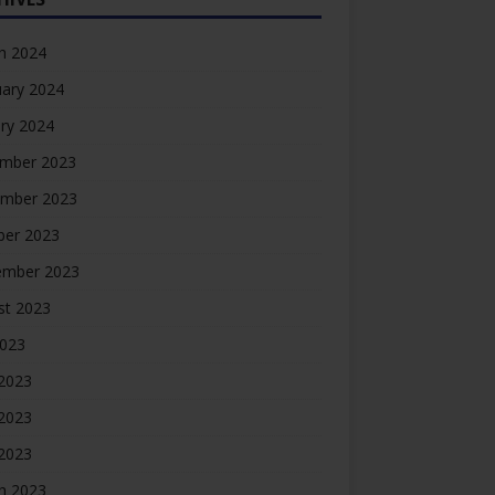
h 2024
uary 2024
ry 2024
mber 2023
mber 2023
ber 2023
ember 2023
st 2023
2023
 2023
2023
 2023
h 2023