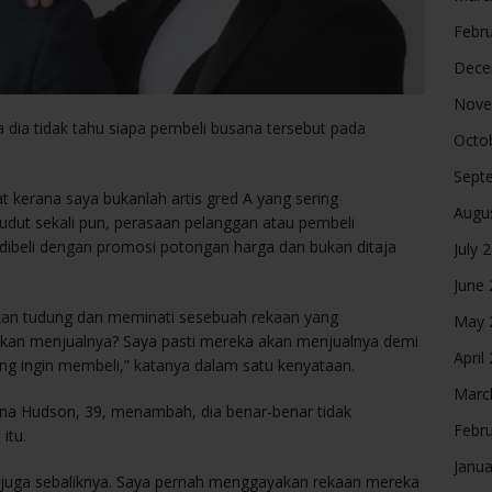
Febr
Dece
Nove
 dia tidak tahu siapa pembeli busana tersebut pada
Octo
Sept
t kerana saya bukanlah artis gred A yang sering
Augu
dut sekali pun, perasaan pelanggan atau pembeli
 dibeli dengan promosi potongan harga dan bukan ditaja
July 
June
kan tudung dan meminati sesebuah rekaan yang
May 
kan menjualnya? Saya pasti mereka akan menjualnya demi
April
g ingin membeli,” katanya dalam satu kenyataan.
Marc
na Hudson, 39, menambah, dia benar-benar tidak
Febr
itu.
Janua
u juga sebaliknya. Saya pernah menggayakan rekaan mereka