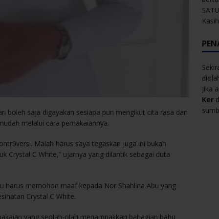
SATU
Kasi
PEN
Sekir
diol
Jika 
Ker
d
sumbe
i boleh saja digayakan sesiapa pun mengikut cita rasa dan
 mudah melalui cara pemakaiannya.
ontr0versi. Malah harus saya tegaskan juga ini bukan
k Crystal C White,” ujarnya yang dilantik sebagai duta
itu harus memohon maaf kepada Nor Shahlina Abu yang
ihatan Crystal C White.
pakaian yang seolah-olah menampakkan bahagian bahu