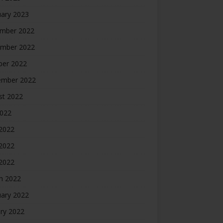
uary 2023
mber 2022
mber 2022
ber 2022
ember 2022
st 2022
2022
 2022
2022
 2022
h 2022
uary 2022
ry 2022