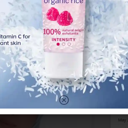
Octo
Sept
Marc
Febr
Janua
Dece
Nove
Octo
Sept
Augu
July 
June
May 