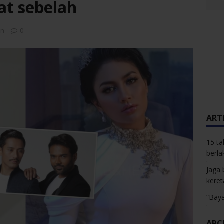
at sebelah
an
0
ARTI
15 ta
berla
Jaga 
keret
“Baya
ARC