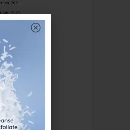
mber 2021
mber 2021
ber 2021
ember 2021
st 2021
2021
 2021
2021
 2021
h 2021
uary 2021
ry 2021
mber 2020
mber 2020