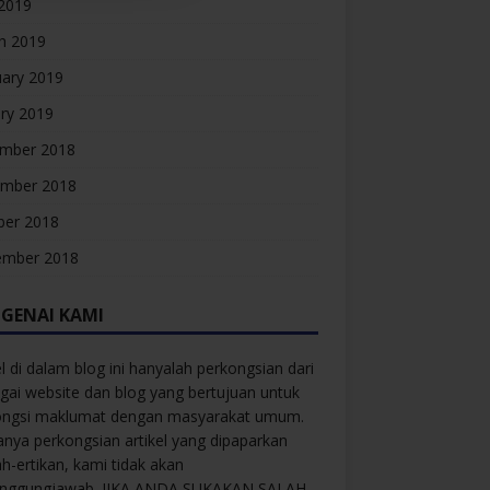
 2019
h 2019
uary 2019
ry 2019
mber 2018
mber 2018
ber 2018
ember 2018
GENAI KAMI
el di dalam blog ini hanyalah perkongsian dari
gai website dan blog yang bertujuan untuk
ongsi maklumat dengan masyarakat umum.
anya perkongsian artikel yang dipaparkan
ah-ertikan, kami tidak akan
anggungjawab. JIKA ANDA SUKAKAN SALAH