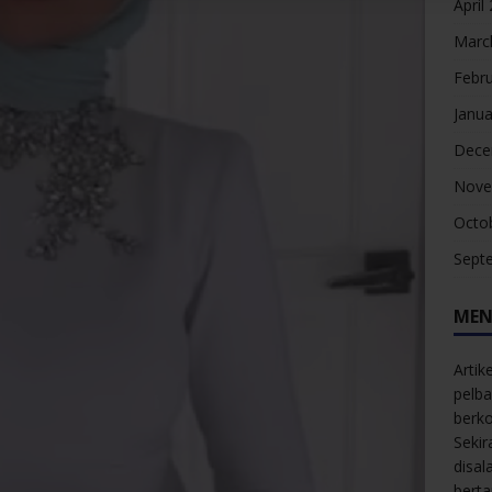
April
Marc
Febr
Janua
Dece
Nove
Octo
Sept
MEN
Artik
pelba
berk
Sekir
disal
bert