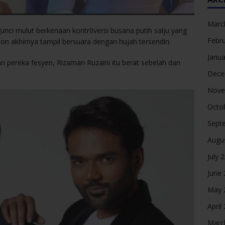
Marc
unci mulut berkenaan kontr0versi busana putih salju yang
Febr
on akhirnya tampil bersuara dengan hujah tersendiri.
Janua
n pereka fesyen, Rizaman Ruzaini itu berat sebelah dan
Dece
Nove
Octo
Sept
Augu
July 
June
May 
April
Marc