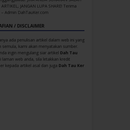
 ARTIKEL, JANGAN LUPA SHARE! Terima
h – Admin DahTauKer.com
AFIAN / DISCLAIMER
anya ada penulisan artikel dalam web ini yang
ah semula, kami akan menyatakan sumber.
anda ingin mengulang siar artikel
Dah Tau
i laman web anda, sila letakkan kredit
r kepada artikel asal dan juga
Dah Tau Ker