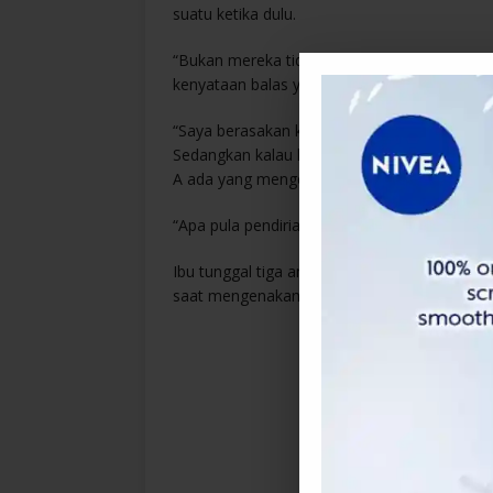
suatu ketika dulu.
“Bukan mereka tidak boleh bertanya situasi
kenyataan balas yang disifatkan seperti me
“Saya berasakan komen mereka yang busana te
Sedangkan kalau kita lihat di internet, busan
A ada yang mengenakan turban dan menamp
“Apa pula pendirian mereka terhadap situasi 
Ibu tunggal tiga anak yang popular menerusi
saat mengenakan busana berkenaan.