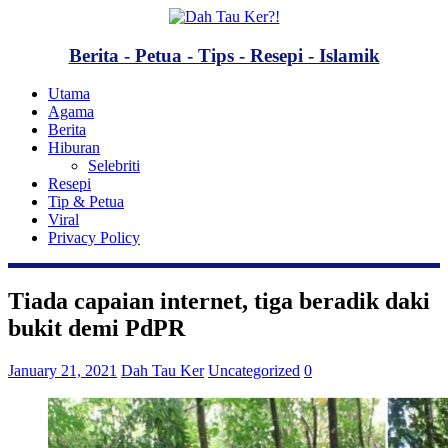
Berita - Petua - Tips - Resepi - Islamik
Utama
Agama
Berita
Hiburan
Selebriti
Resepi
Tip & Petua
Viral
Privacy Policy
Tiada capaian internet, tiga beradik daki
bukit demi PdPR
January 21, 2021
Dah Tau Ker
Uncategorized
0