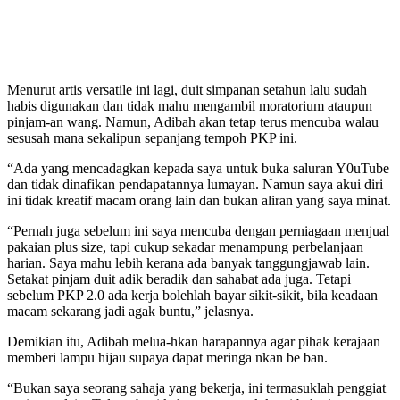
Menurut artis versatile ini lagi, duit simpanan setahun lalu sudah
habis digunakan dan tidak mahu mengambil moratorium ataupun
pinjam-an wang. Namun, Adibah akan tetap terus mencuba walau
sesusah mana sekalipun sepanjang tempoh PKP ini.
“Ada yang mencadagkan kepada saya untuk buka saluran Y0uTube
dan tidak dinafikan pendapatannya lumayan. Namun saya akui diri
ini tidak kreatif macam orang lain dan bukan aliran yang saya minat.
“Pernah juga sebelum ini saya mencuba dengan perniagaan menjual
pakaian plus size, tapi cukup sekadar menampung perbelanjaan
harian. Saya mahu lebih kerana ada banyak tanggungjawab lain.
Setakat pinjam duit adik beradik dan sahabat ada juga. Tetapi
sebelum PKP 2.0 ada kerja bolehlah bayar sikit-sikit, bila keadaan
macam sekarang jadi agak buntu,” jelasnya.
Demikian itu, Adibah melua-hkan harapannya agar pihak kerajaan
memberi lampu hijau supaya dapat meringa nkan be ban.
“Bukan saya seorang sahaja yang bekerja, ini termasuklah penggiat