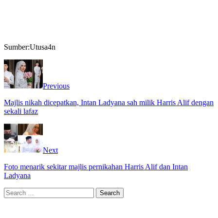
Sumber:Utusa4n
Previous
Majlis nikah dicepatkan, Intan Ladyana sah milik Harris Alif dengan
sekali lafaz
Next
Foto menarik sekitar majlis pernikahan Harris Alif dan Intan
Ladyana
Search
for: