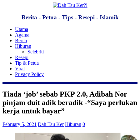
Berita - Petua - Tips - Resepi - Islamik
Utama
Agama
Berita
Hiburan
Selebriti
Resepi
Tip & Petua
Viral
Privacy Policy
Tiada ‘job’ sebab PKP 2.0, Adibah Nor
pinjam duit adik beradik -“Saya perlukan
kerja untuk bayar”
February 5, 2021
Dah Tau Ker
Hiburan
0