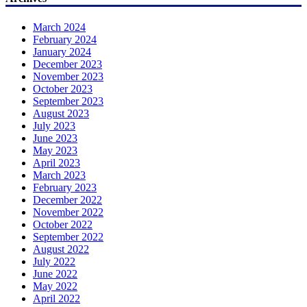
March 2024
February 2024
January 2024
December 2023
November 2023
October 2023
September 2023
August 2023
July 2023
June 2023
May 2023
April 2023
March 2023
February 2023
December 2022
November 2022
October 2022
September 2022
August 2022
July 2022
June 2022
May 2022
April 2022