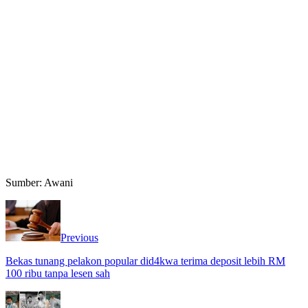
Sumber: Awani
Previous
Bekas tunang pelakon popular did4kwa terima deposit lebih RM
100 ribu tanpa lesen sah